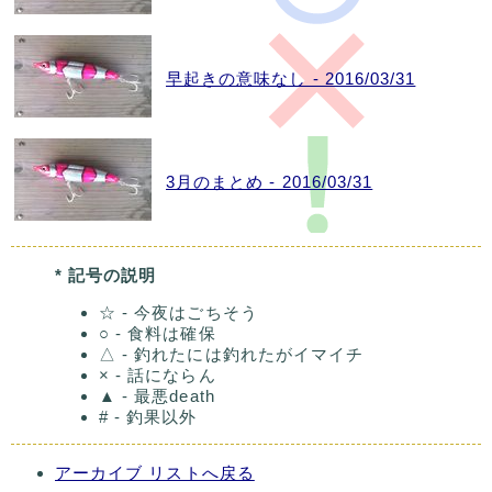
早起きの意味なし - 2016/03/31
3月のまとめ - 2016/03/31
* 記号の説明
☆ - 今夜はごちそう
○ - 食料は確保
△ - 釣れたには釣れたがイマイチ
× - 話にならん
▲ - 最悪death
# - 釣果以外
アーカイブ リストへ戻る