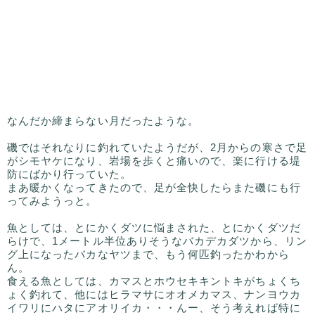
なんだか締まらない月だったような。
磯ではそれなりに釣れていたようだが、2月からの寒さで足
がシモヤケになり、岩場を歩くと痛いので、楽に行ける堤
防にばかり行っていた。
まあ暖かくなってきたので、足が全快したらまた磯にも行
ってみようっと。
魚としては、とにかくダツに悩まされた、とにかくダツだ
らけで、1メートル半位ありそうなバカデカダツから、リン
グ上になったバカなヤツまで、もう何匹釣ったかわから
ん。
食える魚としては、カマスとホウセキキントキがちょくち
ょく釣れて、他にはヒラマサにオオメカマス、ナンヨウカ
イワリにハタにアオリイカ・・・んー、そう考えれば特に