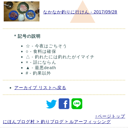
なかなか釣りに行けん - 2017/09/28
* 記号の説明
☆ - 今夜はごちそう
○ - 食料は確保
△ - 釣れたには釣れたがイマイチ
× - 話にならん
▲ - 最悪death
# - 釣果以外
アーカイブ リストへ戻る
↑ページトップ
にほんブログ村 > 釣りブログ > ルアーフィッシング