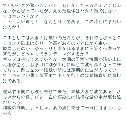
でかいハタの類かカンパチ、もしかしたらカスミアジじゃ
ないかと思っていたが、見えた魚体はハタの類ではない、
ではカンパチか？
・・・いや違う！ なんとＧＴである、この時期にまだい
たのか！
ＧＴとしては大きくは無いのだろうが、それでもざっと７
０センチ以上はあり、体高があるのでとにかく重い。
観念したのか、ゆっくりと引かれるままに岸近くへ寄って
来るが、どうやってランディングするか？
ギャフは持って来ているが、大潮の干潮で海面が遠い上に
足場が悪く、おまけに潮が上げに転じて波が高くなって来
ており、既に左の一段低い所には定期的に波が入ってい
て、ギャフが届く位置まで下りて行くのは結構真剣に命掛
けである。
逡巡する間にも波が寄せて来た、結構大きな波である、さ
っきからの様子だと、左の窪みには結構な量の水が流れ込
むだろう。
咄嗟の判断、よっしゃ、あの波に乗せて一気に引き上げち
ゃる！