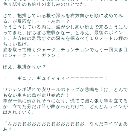
色々試すのも釣りの楽しみのひとつだ。
さて、把握している根や深みを右方向から順に攻めてみ
る、が反応なし・・・あれー？
そうこうしている内に、波が少し高い所まで来るようにな
ってきた、ぼちぼち撤収かなー、と考え、最後のポイン
ト、左方向の足元すぐの深みを探るべく１０メートル程の
ちょい投げ。
底を取って軽くジャーク、チョンチョンでもう一回大き目
にジャーク・・・ガツン！
ほえ、根掛かりか？
・・・ギュッ、ギュイィィィィーーーーーーー！
ワンテンポ遅れで安リールのドラグが悲鳴を上げ、とんで
もない重さの魚が走り始めた！
竿が一気に倒されそうになり、慌てて踏ん張り竿を立てる
が、立てた分だけ竿が曲がっただけで、どんどんラインが
出されていく。
「んおおおおおおおおおおおおおおお、なんだコイツぁあ
あ？」