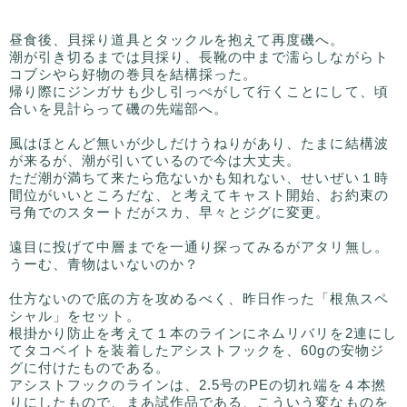
昼食後、貝採り道具とタックルを抱えて再度磯へ。
潮が引き切るまでは貝採り、長靴の中まで濡らしながらト
コブシやら好物の巻貝を結構採った。
帰り際にジンガサも少し引っぺがして行くことにして、頃
合いを見計らって磯の先端部へ。
風はほとんど無いが少しだけうねりがあり、たまに結構波
が来るが、潮が引いているので今は大丈夫。
ただ潮が満ちて来たら危ないかも知れない、せいぜい１時
間位がいいところだな、と考えてキャスト開始、お約束の
弓角でのスタートだがスカ、早々とジグに変更。
遠目に投げて中層までを一通り探ってみるがアタリ無し。
うーむ、青物はいないのか？
仕方ないので底の方を攻めるべく、昨日作った「根魚スペ
シャル」をセット。
根掛かり防止を考えて１本のラインにネムリバリを2連にし
てタコベイトを装着したアシストフックを、60gの安物ジ
グに付けたものである。
アシストフックのラインは、2.5号のPEの切れ端を４本撚
りにしたもので、まあ試作品である、こういう変なものを