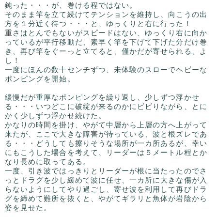
鈍った・・・が、巻ける程ではない。
そのまま竿を立て続けてテンションを維持し、向こうの出
方を１分近く待つ・・・と、ゆっくりと右に行った！
重さはとんでもないがスピードはない、ゆっくり右に向か
っているが平行移動だ、素早く竿を下げて下げた分だけ巻
き、再び竿をぐーっと立てると、僅かだが寄せられる、よ
し！
一度にほんの数十センチずつ、未体験のスローでヘビーな
ポンピングを開始。
緩慢だが重厚なポンピングを繰り返し、少しずつ浮かせ
る・・・いつどこに破綻が来るのかにビビりながら、とに
かく少しずつ浮かせ続けた。
かなりの時間を掛け、やがて中層から上層の方へ上がって
来たが、ここで大きな障害が待っている、波と根ズレであ
る・・・どうしても擦りそうな場所が一カ所あるが、幸い
にもこうした場合を考えて、リーダーは５メートル程とか
なり長めに取ってある。
一度、引き波ではっきりとリーダーが根に当たったのでさ
っとドラグを少し緩めて波に任せ、一カ所に大きな傷が入
らないようにしてやり過ごし、寄せ波を利用して再びドラ
グを締めて難所を抜くと、やがてギラリと魚体が岩陰から
姿を見せた。