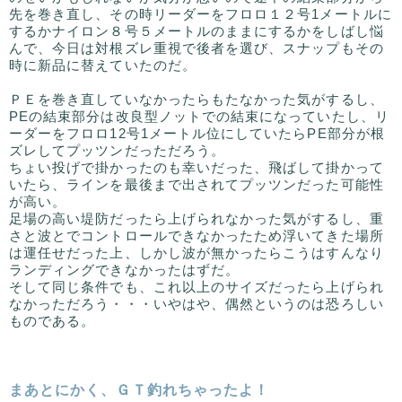
先を巻き直し、その時リーダーをフロロ１２号1メートルに
するかナイロン８号５メートルのままにするかをしばし悩
んで、今日は対根ズレ重視で後者を選び、スナップもその
時に新品に替えていたのだ。
ＰＥを巻き直していなかったらもたなかった気がするし、
PEの結束部分は改良型ノットでの結束になっていたし、リ
ーダーをフロロ12号1メートル位にしていたらPE部分が根
ズレしてプッツンだっただろう。
ちょい投げで掛かったのも幸いだった、飛ばして掛かって
いたら、ラインを最後まで出されてプッツンだった可能性
が高い。
足場の高い堤防だったら上げられなかった気がするし、重
さと波とでコントロールできなかったため浮いてきた場所
は運任せだった上、しかし波が無かったらこうはすんなり
ランディングできなかったはずだ。
そして同じ条件でも、これ以上のサイズだったら上げられ
なかっただろう・・・いやはや、偶然というのは恐ろしい
ものである。
まあとにかく、ＧＴ釣れちゃったよ！