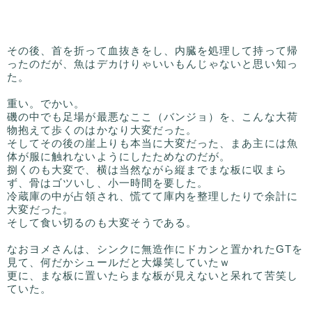
その後、首を折って血抜きをし、内臓を処理して持って帰
ったのだが、魚はデカけりゃいいもんじゃないと思い知っ
た。
重い。でかい。
磯の中でも足場が最悪なここ（バンジョ）を、こんな大荷
物抱えて歩くのはかなり大変だった。
そしてその後の崖上りも本当に大変だった、まあ主には魚
体が服に触れないようにしたためなのだが。
捌くのも大変で、横は当然ながら縦までまな板に収まら
ず、骨はゴツいし、小一時間を要した。
冷蔵庫の中が占領され、慌てて庫内を整理したりで余計に
大変だった。
そして食い切るのも大変そうである。
なおヨメさんは、シンクに無造作にドカンと置かれたGTを
見て、何だかシュールだと大爆笑していたｗ
更に、まな板に置いたらまな板が見えないと呆れて苦笑し
ていた。