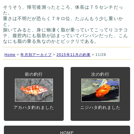
そうそう、帰宅後測ったところ、体長は７５センチだっ
た。
重さは不明だが恐らく７キロ位、たぶんもう少し重いか
と。
捌いてみると、身に物凄く脂が乗っていてこってりコテコ
テ、腹腔内にも脂肪が詰まっていてパンパンだった、こん
なにも脂の乗る魚なのかとビックリである。
Home
>
年月別アーカイブ
>
2015年11月の釣果
> 11/28
前の釣行
次の釣行
アカハタ釣れました
ニジハタ釣れました
HOME