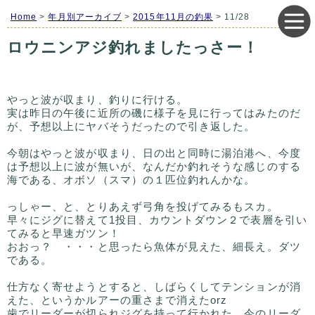
Home
>
年月別アーカイブ
>
2015年11月の釣果
> 11/28
ロウニンアジ釣れましたっさー！
やっと波が収まり、釣りに行ける。
実は昨日の午後に近所の磯に様子を見に行ってはみたのだ
が、予想以上にヤバそうだったので引き返した。
今朝はやっと波が収まり、日の出と同時に湯泊港へ、今度
は予想以上に波が無いが、なんだか釣れそうな感じのする
海である、オボソ（スマ）の１匹位釣れんかな。
っしゃー、と、とりあえず弓角を投げてみるもスカ。
早々にジグに替えて1投目、カウントダウン２で表層を引い
てみると早速ガツン！
おおっ？ ・・・と思ったら魚体が見えた、細長え。ダツ
である。
仕方なく寄せようとすると、しばらくしてテンションが消
えた、というかルアーの重さまで消えたorz
歯でリーダーが切られジグを持って行かれた、今のリーダ