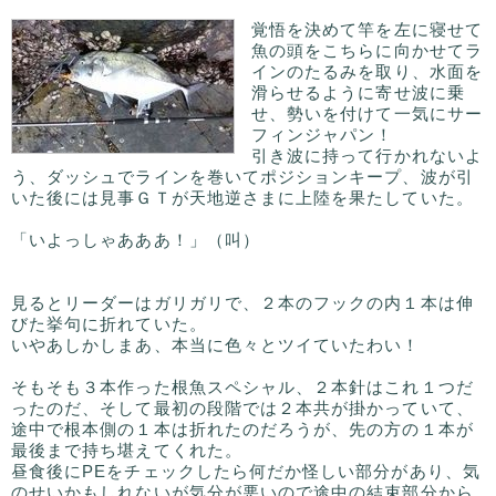
覚悟を決めて竿を左に寝せて
魚の頭をこちらに向かせてラ
インのたるみを取り、水面を
滑らせるように寄せ波に乗
せ、勢いを付けて一気にサー
フィンジャパン！
引き波に持って行かれないよ
う、ダッシュでラインを巻いてポジションキープ、波が引
いた後には見事ＧＴが天地逆さまに上陸を果たしていた。
「いよっしゃあああ！」（叫）
見るとリーダーはガリガリで、２本のフックの内１本は伸
びた挙句に折れていた。
いやあしかしまあ、本当に色々とツイていたわい！
そもそも３本作った根魚スペシャル、２本針はこれ１つだ
ったのだ、そして最初の段階では２本共が掛かっていて、
途中で根本側の１本は折れたのだろうが、先の方の１本が
最後まで持ち堪えてくれた。
昼食後にPEをチェックしたら何だか怪しい部分があり、気
のせいかもしれないが気分が悪いので途中の結束部分から