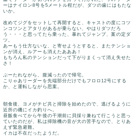
ーはナイロン8号を5メートル程だが、ダツの歯にはもたな
いか。
改めてジグをセットして再開すると、キャストの度にコツ
ンコツンとアタリがあるが乗らない、やはりダツだろ
う・・・と思ってたら乗った、暴れてジャンプ、案の定ダ
ツ。
あーもう仕方ないな、と寄せようとすると、またテンショ
ンが消え、ルアーも消えたあああ！
もちろん私のテンションだって下がりまくって消え失せた
さ！
ぶーたれながら、腹減ったので帰宅。
こりゃあリーダーを先端部分だけでもフロロ12号にする
か、と運転しながら思案。
朝食後、ヨメがチビ共と掃除を始めたので、逃げるように
近所の磯にイカ釣りへ。
昼飯食べてから午後の干潮前に貝採り兼ねて行こうと思っ
ていたのだが、私は掃除機の音が大の苦手なので、とりあ
えず緊急避難。
イカは不在だったようだ。