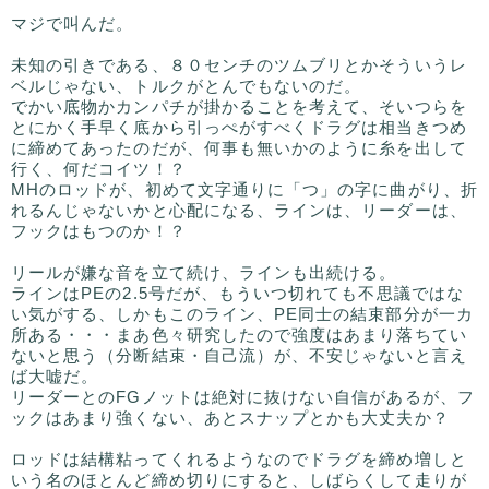
マジで叫んだ。
未知の引きである、８０センチのツムブリとかそういうレ
ベルじゃない、トルクがとんでもないのだ。
でかい底物かカンパチが掛かることを考えて、そいつらを
とにかく手早く底から引っぺがすべくドラグは相当きつめ
に締めてあったのだが、何事も無いかのように糸を出して
行く、何だコイツ！？
MHのロッドが、初めて文字通りに「つ」の字に曲がり、折
れるんじゃないかと心配になる、ラインは、リーダーは、
フックはもつのか！？
リールが嫌な音を立て続け、ラインも出続ける。
ラインはPEの2.5号だが、もういつ切れても不思議ではな
い気がする、しかもこのライン、PE同士の結束部分が一カ
所ある・・・まあ色々研究したので強度はあまり落ちてい
ないと思う（分断結束・自己流）が、不安じゃないと言え
ば大嘘だ。
リーダーとのFGノットは絶対に抜けない自信があるが、フ
ックはあまり強くない、あとスナップとかも大丈夫か？
ロッドは結構粘ってくれるようなのでドラグを締め増しと
いう名のほとんど締め切りにすると、しばらくして走りが