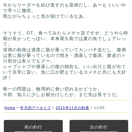
今からリーダーを結び直すのも面倒だし、あーもういいや
で早々に撤収。
我ながらちょっと気が抜けているなあ。
そうそう、GT、食べてみたらメチャ旨ですぜ、どうやら時
期が良かったっぽい、本来屋久島では夏の魚でしょアレっ
て。
背側の刺身は適度に脂が乗っていてカンパチ並だし、腹側
は更に脂が乗っているので焼き・酒蒸しで最高、腹皮のト
ロ部分は炙りでもグー。
シャブシャブや酒蒸しの後の雑炊も、いい出汁と脂が出て
いて非常に旨い、魚に口が肥えているヨメチビ共にも大好
評！
唯一の問題は、物理的に食い切れるかどうか。
今朝、知人に少しお裾分けしたが、まだ先は長そうだ。
Home
>
年月別アーカイブ
>
2015年11月の釣果
> 11/30
前の釣行
次の釣行