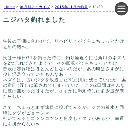
Home
>
年月別アーカイブ
>
2015年11月の釣果
> 11/30
ニジハタ釣れました
午後の干潮に合わせて、リハビリ？がてらにちょっとだけ
近所の磯へ。
実は一昨日GTを釣った時に、釣り座近くに弓角用のネズミ
を2つ忘れてきたようで、その回収がてらちょっとだけ。
普段は忘れ物はほとんどしないのだが、あの時はさすがに
少し浮足立っていたもんなあ・・・。
ネズミは、古いジグを改造したS(底)用は残っていたが、案
の定F（浮）は流されてしまっていた、この2日間はそんな
に波は無かったはずだが、さすがに満潮時には多少波が来
たらしい。
さて、ちょっとまず遠目に投げてみるが、ジグの着水と同
時にダツがピョーンｗ
引いてみるとゴツンゴツンと何度もアタリがあるが、幸運
にも掛からないｗ