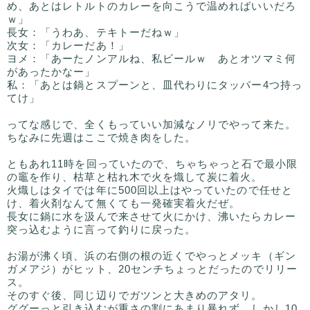
め、あとはレトルトのカレーを向こうで温めればいいだろ
ｗ」
長女：「うわあ、テキトーだねｗ」
次女：「カレーだあ！」
ヨメ：「あーたノンアルね、私ビールｗ あとオツマミ何
があったかなー」
私：「あとは鍋とスプーンと、皿代わりにタッパー4つ持っ
てけ」
ってな感じで、全くもっていい加減なノリでやって来た。
ちなみに先週はここで焼き肉をした。
ともあれ11時を回っていたので、ちゃちゃっと石で最小限
の竈を作り、枯草と枯れ木で火を熾して炭に着火。
火熾しはタイでは年に500回以上はやっていたので任せと
け、着火剤なんて無くても一発確実着火だぜ。
長女に鍋に水を汲んで来させて火にかけ、沸いたらカレー
突っ込むように言って釣りに戻った。
お湯が沸く頃、浜の右側の根の近くでやっとメッキ（ギン
ガメアジ）がヒット、20センチちょっとだったのでリリー
ス。
そのすぐ後、同じ辺りでガツンと大きめのアタリ。
ググーっと引き込むが重さの割にあまり暴れず、しかし10