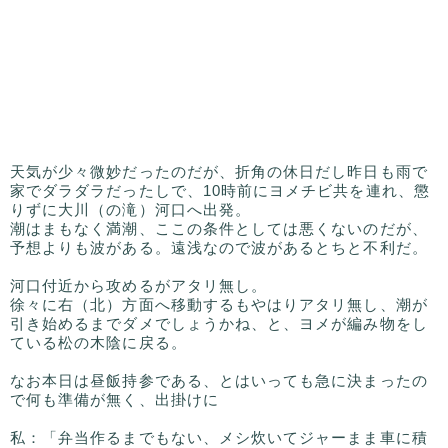
天気が少々微妙だったのだが、折角の休日だし昨日も雨で
家でダラダラだったしで、10時前にヨメチビ共を連れ、懲
りずに大川（の滝）河口へ出発。
潮はまもなく満潮、ここの条件としては悪くないのだが、
予想よりも波がある。遠浅なので波があるとちと不利だ。
河口付近から攻めるがアタリ無し。
徐々に右（北）方面へ移動するもやはりアタリ無し、潮が
引き始めるまでダメでしょうかね、と、ヨメが編み物をし
ている松の木陰に戻る。
なお本日は昼飯持参である、とはいっても急に決まったの
で何も準備が無く、出掛けに
私：「弁当作るまでもない、メシ炊いてジャーまま車に積