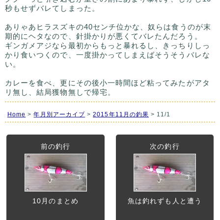
秒もせずバレてしまった。
ありゃあヒラスズキの40センチ位かな、奴らは食うのが末
期的にヘタなので、針掛かりが悪くてバレたんだろう。
ギンガメアジなら最初からもっと暴れるし、きっちりしっ
かり食いつくので、一度掛かってしまえばそうそうバレな
い。
カレーを食べ、更にその後小一時間ほど粘ってみたがアタ
リ無し、結局獲物無しで帰宅。
Home
>
年月別アーカイブ
>
2015年11月の釣果
> 11/1
前の釣行
次の釣行
10月のまとめ
魚は釣れずも人と遭う