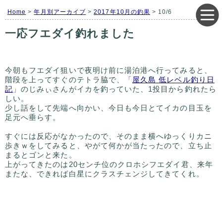
Home
>
年月別アーカイブ
>
2017年10月の釣果
> 10/6
一応フエダイ釣れました
今朝もフエダイ狙いで夜明け前に湯泊港へ行ってみると、
階段を上ってすぐのテトラ脇で、「
屋久島 低レベル釣り日
記
」のじみぃさんがイカを釣っていた、1投目から釣れたら
しい。
少し話をして先端へ向かい、今日も今日とてイカの目玉を
足元へ垂らす。
すぐには反応がなかったので、そのまま横へゆっくりカニ
歩きｗをしてみると、やがて何かが当たったので、立ち止
まるとゴンと来た。
上がってきたのは20センチ位のクロホシフエダイ君、来年
またな、できれば白星にクラスチェンジしてきてくれ。