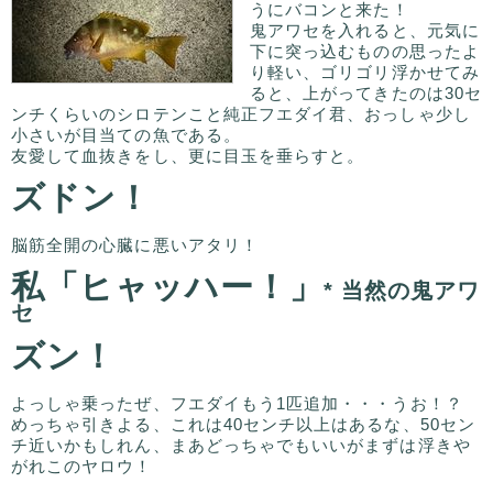
うにバコンと来た！
鬼アワセを入れると、元気に
下に突っ込むものの思ったよ
り軽い、ゴリゴリ浮かせてみ
ると、上がってきたのは30セ
ンチくらいのシロテンこと純正フエダイ君、おっしゃ少し
小さいが目当ての魚である。
友愛して血抜きをし、更に目玉を垂らすと。
ズドン！
脳筋全開の心臓に悪いアタリ！
私「ヒャッハー！」
* 当然の鬼アワ
セ
ズン！
よっしゃ乗ったぜ、フエダイもう1匹追加・・・うお！？
めっちゃ引きよる、これは40センチ以上はあるな、50セン
チ近いかもしれん、まあどっちゃでもいいがまずは浮きや
がれこのヤロウ！