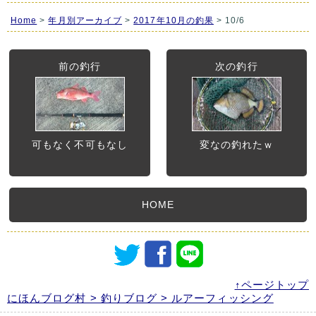
Home
>
年月別アーカイブ
>
2017年10月の釣果
> 10/6
前の釣行
次の釣行
可もなく不可もなし
変なの釣れたｗ
HOME
↑ページトップ
にほんブログ村 > 釣りブログ > ルアーフィッシング