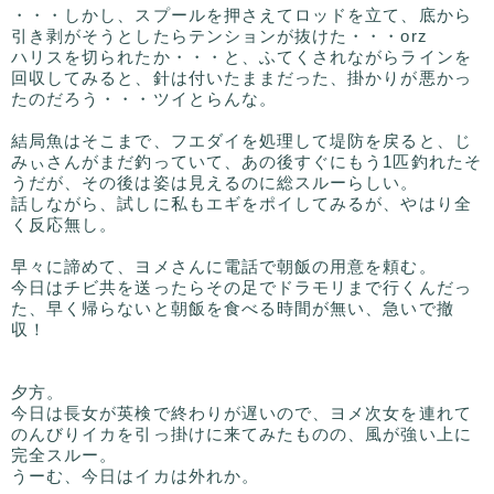
・・・しかし、スプールを押さえてロッドを立て、底から
引き剥がそうとしたらテンションが抜けた・・・orz
ハリスを切られたか・・・と、ふてくされながらラインを
回収してみると、針は付いたままだった、掛かりが悪かっ
たのだろう・・・ツイとらんな。
結局魚はそこまで、フエダイを処理して堤防を戻ると、じ
みぃさんがまだ釣っていて、あの後すぐにもう1匹釣れたそ
うだが、その後は姿は見えるのに総スルーらしい。
話しながら、試しに私もエギをポイしてみるが、やはり全
く反応無し。
早々に諦めて、ヨメさんに電話で朝飯の用意を頼む。
今日はチビ共を送ったらその足でドラモリまで行くんだっ
た、早く帰らないと朝飯を食べる時間が無い、急いで撤
収！
夕方。
今日は長女が英検で終わりが遅いので、ヨメ次女を連れて
のんびりイカを引っ掛けに来てみたものの、風が強い上に
完全スルー。
うーむ、今日はイカは外れか。