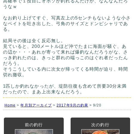
高確率で１投目にオボソが釣れるんだけが、なんなんだろ
うなｗ
なお釣り上げてすぐ、写真左上の5センチもないような小さ
なベイトを吐き出した、弓角のサイズとドンピシャリであ
る。
結局その後は全く反応無し。
見ていると、200メートルほど沖でたまに海面が騒ぐ、あ
の辺か・・・あれが寄って来れば爆釣なんだろうがな、さ
っき釣れたのは、きっと群れの端っこのはぐれ者だったん
だろう。
そうこうしている内に次女が帰ってくる時間が迫り、時間
切れ撤収。
1匹しか釣れなかったが、堤防往復も含めて所要30分未満
だったので、まあ上出来なんだろう。
Home
>
年月別アーカイブ
>
2017年9月の釣果
> 9/20
前の釣行
次の釣行