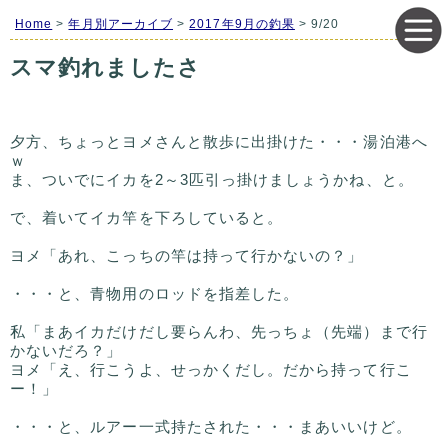
Home
>
年月別アーカイブ
>
2017年9月の釣果
> 9/20
スマ釣れましたさ
夕方、ちょっとヨメさんと散歩に出掛けた・・・湯泊港へ
ｗ
ま、ついでにイカを2～3匹引っ掛けましょうかね、と。
で、着いてイカ竿を下ろしていると。
ヨメ「あれ、こっちの竿は持って行かないの？」
・・・と、青物用のロッドを指差した。
私「まあイカだけだし要らんわ、先っちょ（先端）まで行
かないだろ？」
ヨメ「え、行こうよ、せっかくだし。だから持って行こ
ー！」
・・・と、ルアー一式持たされた・・・まあいいけど。