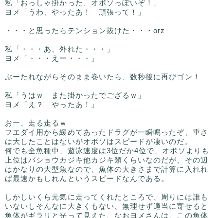
私「おっしゃ掛かった、オボソっぽいぞ！」
ヨメ「うわ、やったあ！ 頑張って！」
・・・と思ったらテンション抜けた・・・orz
私「・・・あ、外れた・・・」
ヨメ「・・・えー・・・」
ぶーたれながらそのまま巻いたら、数秒後に再びゴン！
私「うはｗ また掛かったでござるｗ」
ヨメ「え？ やったあ！」
おー、走る走るｗ
フエダイ用から緩めてあったドラグが一瞬鳴ったぞ、重さ
は大したことはないがオボソはスピードが凄いのだ。
何でも全魚種中、遊泳速度は3位だか4位で、オボソよりも
上位はバショウカジキ他カジキ類くらいなのだが、その辺
はかなりの大型魚なので、魚体の大きさまで計算に入れれ
ば最速かもしれんというスピードなんである。
しかしいくら元気に走ってくれたところで、周りには誰も
いないしそんなに大きくもない、無理せず適当に寄せると
魚体がギラリと光って見えた、なおヨメさんは、この魚体