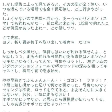
しかし堤防に上って見てみると、イカの姿が全く無い、い
つも潜んでいる場所でも全く反応無し、どこ行きやがっ
た。
しょうがないので先端へ向かう、あーうっかりオボソ（ス
マ）でも釣れんかなー、前に私と来た時、1投目で釣れたこ
とが何度かあったよねー、とか話しつつ。
さて先端。
ヨメ、折り畳み椅子を取り出して着席ｗ なぜｗ
しっかしベタ凪だな、気持ちはいいが釣れる気せんよ、と
か話しつつ、まあ今釣れる可能性がある青物はオボソかメ
ッキだけだろうしってんで、弓角をセットし、30グラムの
ジグのテンションフォールで45カウントの深みを狙ってキ
ャストし、着底寸前で巻き始め。
やや早巻きでふんふんふーん・・・ゴゴン！ ファッ！？
中層に差し掛かった辺りで何かが掛かった、弓角なのでフ
ッキングは不要、ロッドを立てると、まあそんなに大きく
はないが、おお、元気に走るなおい！
オボソかヒラマサか、と思ったら微振動が伝わってくる、
こりゃあ多分オボソだぜヒャッハー！