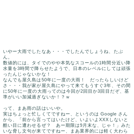
いやー大雨でしたなあ・・・でしたんでしょうね、たぶ
ん。
数値的には、タイでのやや本気なスコールの1時間分近い降
水量を3時間で降らせたようで、日本のレベルにしては頑張
ったんじゃないかな！
なんでも屋久島は50年に一度の大雨！ だったらしいけど
さ・・・我が家が屋久島にやって来てもうすぐ3年、その間
に50年に一度の大雨ってのは今回が2回目か3回目だぞ、基
準がいい加減過ぎないか！？ｗ
って、まあ雨の話はいいや。
実はちょっと忙しくてですねー、というのは Google さん
から、「前から言ってはいたけど、いよいよXXXしないと
酷い目に遭わせるぜ？ あー期限は9月末な、じゃ！」みた
いな脅し文句が来てですねー、まあ業界的には軽く大わら