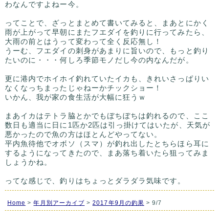
わなんですよねー今。
ってことで、ざっとまとめて書いてみると、まあとにかく
雨が上がって早朝にまたフエダイを釣りに行ってみたら、
大雨の前とはうって変わって全く反応無し！
うーむ、フエダイの刺身があまりに旨いので、もっと釣り
たいのに・・・何しろ季節モノだし今の内なんだが。
更に港内でホイホイ釣れていたイカも、きれいさっぱりい
なくなっちまったじゃねーかチックショー！
いかん、我が家の食生活が大幅に狂うｗ
まあイカはテトラ脇とかでもぼちぼちは釣れるので、ここ
数日も適当に日に1匹か2匹は引っ掛けてはいたが、天気が
悪かったので魚の方はほとんどやってない。
平内魚待他でオボソ（スマ）が釣れ出したとちらほら耳に
するようになってきたので、まあ落ち着いたら狙ってみま
しょうかね。
ってな感じで、釣りはちょっとダラダラ気味です。
Home
>
年月別アーカイブ
>
2017年9月の釣果
> 9/7