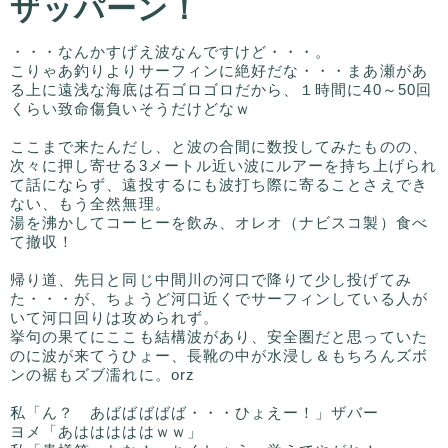
ザッパーン！
・・・なんかすげえ波なんですけど・・・。
こりゃあ釣りよりサーフィンに絶好だな・・・まあ瀬があ
る上に遠浅な海底は石ゴロゴロだから、１時間に40～50回
くらい致命傷負いそうだけどなｗ
ここまで来たんだし、と波の合間に数投してみたものの、
次々に押し寄せる3メートル近い波にルアーを持ち上げられ
て話にならず、遠投するにも波打ち際に寄ることさえでき
ない、もう全然無理。
湯を沸かしてコーヒーを飲み、オレオ（ナビスコ製）食べ
て撤収！
帰り道、先日と同じ中間川の河口で降りて少し投げてみ
た・・・が、ちょうど河口近くでサーフィンしている人が
いて河口回りは攻められず。
挙句の果てにここも結構波があり、安全圏だと思っていた
のに波が来てうひょー、長靴の中が水浸し＆もちろんズボ
ンの裾もズブ濡れに。orz
私「ん？ あばばばばば・・・ひょえー！」ザバー
ヨメ「あはははははｗｗ」