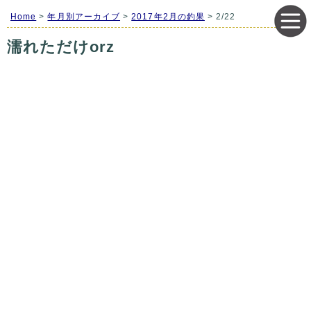
Home
>
年月別アーカイブ
>
2017年2月の釣果
> 2/22
濡れただけorz