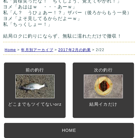
私「貴様笑ったな！ ちくしょう、覚えてやがれ！」
ヨメ「あははｗ ・・・あーｗ」
私「ん？ うひょあー！？」ザバー（後ろからもう一発）
ヨメ「よそ見してるからだよーｗ」
私「ちっくしょー！」
結局ロクに釣りにならず、無駄に濡れただけで撤収！
Home
>
年月別アーカイブ
>
2017年2月の釣果
> 2/22
前の釣行
次の釣行
どこまでもツイてないorz
結局イカだけ
HOME