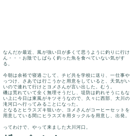
なんだか最近、風が強い日が多くて思うように釣りに行け
ん・・・お陰でしばらく釣った魚を食べていない気がす
る。
今朝は余裕で寝過ごして、チビ共を学校に送り、一仕事や
っつけ、さあでは行こうかと用意をしていると、天気がい
いので連れて行けとヨメさんが言い出した。むう。
磯は荒れていて全く無理そうだし、堤防は釣れそうにもな
い上に今日は東風がキツそうなので、久々に西部、大川の
滝河口へ行ってみることになった。
となるとヒラスズキ狙いか、ヨメさんがコーヒーセットを
用意している間にヒラスズキ用タックルを用意し、出発。
ってわけで、やって来ました大川河口。