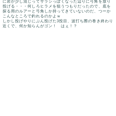
に岩が少し混じってサラシっぽくなった辺りに弓角を放り
投げる・・・何しろヒラメを狙うつもりだったので、底を
探る用のルアーと弓角しか持ってきていないのだ、つーか
こんなところで釣れるのかよｗ
しかし投げやりにぶん投げた3投目、波打ち際の巻き終わり
近くで、何か知らんがゴン！ はぇ！？