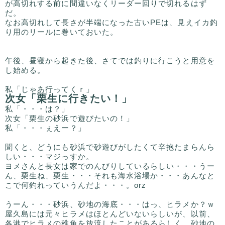
が高切れする前に間違いなくリーダー回りで切れるはず
だ。
なお高切れして長さが半端になった古いPEは、見えイカ釣
り用のリールに巻いておいた。
午後、昼寝から起きた後、さてでは釣りに行こうと用意を
し始める。
私「じゃあ行ってくｒ」
次女「栗生に行きたい！」
私「・・・は？」
次女「栗生の砂浜で遊びたいの！」
私「・・・ぇえー？」
聞くと、どうにも砂浜で砂遊びがしたくて辛抱たまらんら
しい・・・マジっすか。
ヨメさんと長女は家でのんびりしているらしい・・・うー
ん、栗生ね、栗生・・・それも海水浴場か・・・あんなと
こで何釣れっていうんだよ・・・。orz
うーん・・・砂浜、砂地の海底・・・はっ、ヒラメか？ｗ
屋久島には元々ヒラメはほとんどいないらしいが、以前、
各港でヒラメの稚魚を放流したことがあるらしく、砂地の