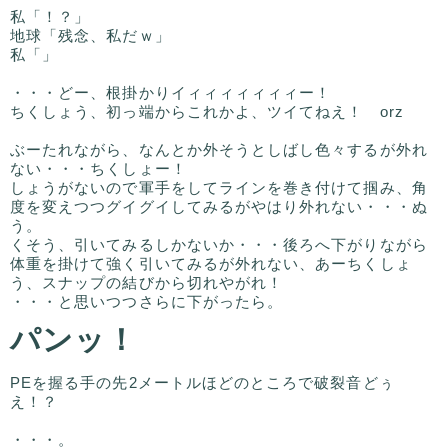
私「！？」
地球「残念、私だｗ」
私「」
・・・どー、根掛かりイィィィィィィィー！
ちくしょう、初っ端からこれかよ、ツイてねえ！ orz
ぶーたれながら、なんとか外そうとしばし色々するが外れ
ない・・・ちくしょー！
しょうがないので軍手をしてラインを巻き付けて掴み、角
度を変えつつグイグイしてみるがやはり外れない・・・ぬ
う。
くそう、引いてみるしかないか・・・後ろへ下がりながら
体重を掛けて強く引いてみるが外れない、あーちくしょ
う、スナップの結びから切れやがれ！
・・・と思いつつさらに下がったら。
パンッ！
PEを握る手の先2メートルほどのところで破裂音どぅ
え！？
・・・。