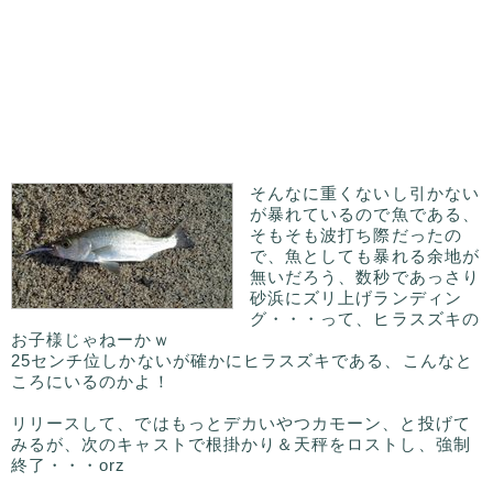
そんなに重くないし引かない
が暴れているので魚である、
そもそも波打ち際だったの
で、魚としても暴れる余地が
無いだろう、数秒であっさり
砂浜にズリ上げランディン
グ・・・って、ヒラスズキの
お子様じゃねーかｗ
25センチ位しかないが確かにヒラスズキである、こんなと
ころにいるのかよ！
リリースして、ではもっとデカいやつカモーン、と投げて
みるが、次のキャストで根掛かり＆天秤をロストし、強制
終了・・・orz