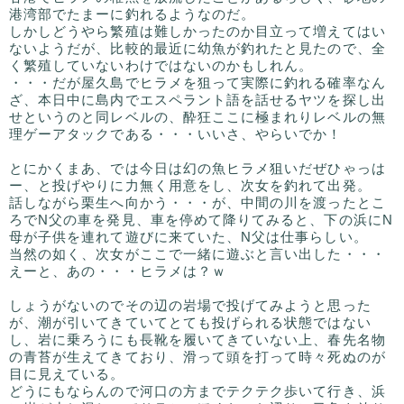
港湾部でたまーに釣れるようなのだ。
しかしどうやら繁殖は難しかったのか目立って増えてはい
ないようだが、比較的最近に幼魚が釣れたと見たので、全
く繁殖していないわけではないのかもしれん。
・・・だが屋久島でヒラメを狙って実際に釣れる確率なん
ざ、本日中に島内でエスペラント語を話せるヤツを探し出
せというのと同レベルの、酔狂ここに極まれりレベルの無
理ゲーアタックである・・・いいさ、やらいでか！
とにかくまあ、では今日は幻の魚ヒラメ狙いだぜひゃっは
ー、と投げやりに力無く用意をし、次女を釣れて出発。
話しながら栗生へ向かう・・・が、中間の川を渡ったとこ
ろでN父の車を発見、車を停めて降りてみると、下の浜にN
母が子供を連れて遊びに来ていた、N父は仕事らしい。
当然の如く、次女がここで一緒に遊ぶと言い出した・・・
えーと、あの・・・ヒラメは？ｗ
しょうがないのでその辺の岩場で投げてみようと思った
が、潮が引いてきていてとても投げられる状態ではない
し、岩に乗ろうにも長靴を履いてきていない上、春先名物
の青苔が生えてきており、滑って頭を打って時々死ぬのが
目に見えている。
どうにもならんので河口の方までテクテク歩いて行き、浜