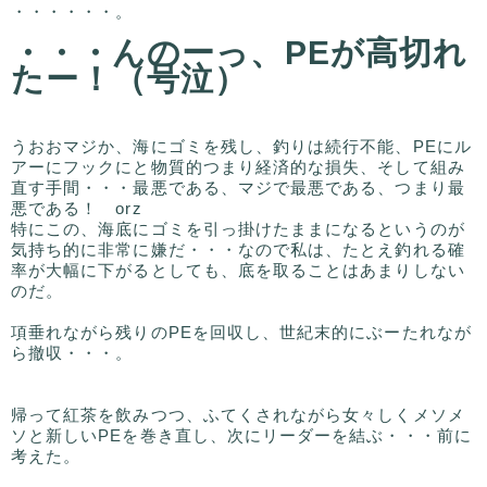
・・・・・・。
・・・んのーっ、PEが高切れ
たー！（号泣）
うおおマジか、海にゴミを残し、釣りは続行不能、PEにル
アーにフックにと物質的つまり経済的な損失、そして組み
直す手間・・・最悪である、マジで最悪である、つまり最
悪である！ orz
特にこの、海底にゴミを引っ掛けたままになるというのが
気持ち的に非常に嫌だ・・・なので私は、たとえ釣れる確
率が大幅に下がるとしても、底を取ることはあまりしない
のだ。
項垂れながら残りのPEを回収し、世紀末的にぶーたれなが
ら撤収・・・。
帰って紅茶を飲みつつ、ふてくされながら女々しくメソメ
ソと新しいPEを巻き直し、次にリーダーを結ぶ・・・前に
考えた。