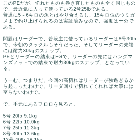
このPEだが、切れたものも巻き直したものも全く同じもの
で、最近気に入って使っている2号25lbである。
普通に5～6キロの魚とはやり合えるし、15キロ位のウミガ
メまで釣り上げられるのは実証済みなので、強度は十分で
ある。
問題はリーダーで、普段主に使っているリーダーは8号30lb
で、今朝のタックルもそうだった、そしてリーダーの先端
には耐力30kgのスナップ。
PEとリーダーの結束はFGで、リーダーの先にはハングマ
ンズノットでの結束で耐力30kgのスナップ、となってい
る。
うーむ、つまりだ、今回の高切れはリーダーが強過ぎるか
ら起こったわけで、リーダ回りで切れてくれれば大事には
至らないわけで。
で、手元にあるフロロを見ると、
5号 20lb 9.1kg
6号 22lb 10.0kg
7号 25lb 11.3kg
8号 30lb 13.6kg
12号 40lb 18.1kg