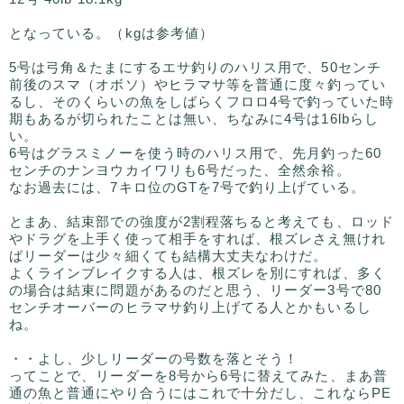
となっている。（kgは参考値）
5号は弓角＆たまにするエサ釣りのハリス用で、50センチ
前後のスマ（オボソ）やヒラマサ等を普通に度々釣ってい
るし、そのくらいの魚をしばらくフロロ4号で釣っていた時
期もあるが切られたことは無い、ちなみに4号は16lbらし
い。
6号はグラスミノーを使う時のハリス用で、先月釣った60
センチのナンヨウカイワリも6号だった、全然余裕。
なお過去には、7キロ位のGTを7号で釣り上げている。
とまあ、結束部での強度が2割程落ちると考えても、ロッド
やドラグを上手く使って相手をすれば、根ズレさえ無けれ
ばリーダーは少々細くても結構大丈夫なわけだ。
よくラインブレイクする人は、根ズレを別にすれば、多く
の場合は結束に問題があるのだと思う、リーダー3号で80
センチオーバーのヒラマサ釣り上げてる人とかもいるし
ね。
・・よし、少しリーダーの号数を落とそう！
ってことで、リーダーを8号から6号に替えてみた、まあ普
通の魚と普通にやり合うにはこれで十分だし、これならPE