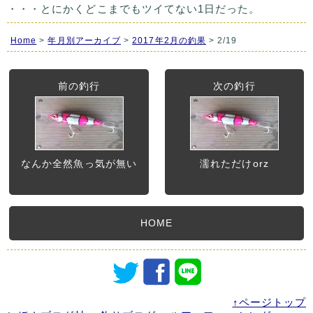
・・・とにかくどこまでもツイてない1日だった。
Home
>
年月別アーカイブ
>
2017年2月の釣果
> 2/19
前の釣行
次の釣行
なんか全然魚っ気が無い
濡れただけorz
HOME
↑ページトップ