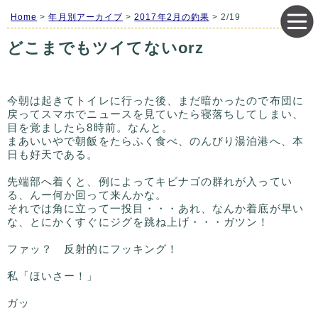
Home
>
年月別アーカイブ
>
2017年2月の釣果
> 2/19
どこまでもツイてないorz
今朝は起きてトイレに行った後、まだ暗かったので布団に
戻ってスマホでニュースを見ていたら寝落ちしてしまい、
目を覚ましたら8時前。なんと。
まあいいやで朝飯をたらふく食べ、のんびり湯泊港へ、本
日も好天である。​
先端部へ着くと、例によってキビナゴの群れが入ってい
る、んー何か回って来んかな。
それでは角に立って一投目・・・あれ、なんか着底が早い
な、とにかくすぐにジグを跳ね上げ・・・ガツン！
ファッ？ 反射的にフッキング！
私「ほいさー！」
ガッ