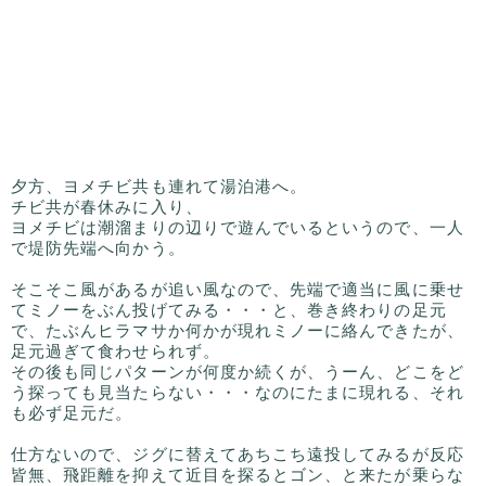
夕方、ヨメチビ共も連れて湯泊港へ。
チビ共が春休みに入り、
ヨメチビは潮溜まりの辺りで遊んでいるというので、一人
で堤防先端へ向かう。
そこそこ風があるが追い風なので、先端で適当に風に乗せ
てミノーをぶん投げてみる・・・と、巻き終わりの足元
で、たぶんヒラマサか何かが現れミノーに絡んできたが、
足元過ぎて食わせられず。
その後も同じパターンが何度か続くが、うーん、どこをど
う探っても見当たらない・・・なのにたまに現れる、それ
も必ず足元だ。
仕方ないので、ジグに替えてあちこち遠投してみるが反応
皆無、飛距離を抑えて近目を探るとゴン、と来たが乗らな