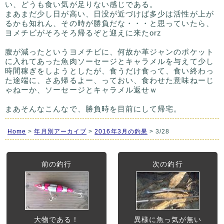
い、どうも食い気が足りない感じである。
まあまだ少し日が高い、日没が近づけば多少は活性が上が
るかも知れん、その時が勝負だな・・・と思っていたら、
ヨメチビがそろそろ帰るぞと迎えに来たorz
腹が減ったというヨメチビに、何故か革ジャンのポケット
に入れてあった魚肉ソーセージとキャラメルを与えて少し
時間稼ぎをしようとしたが、食うだけ食って、食い終わっ
た途端に、さあ帰るよー、っておい、食わせた意味ねーじ
ゃねーか、ソーセージとキャラメル返せｗ
まあそんなこんなで、勝負時を目前にして帰宅。
Home
>
年月別アーカイブ
>
2016年3月の釣果
> 3/28
前の釣行
次の釣行
大物である！
異様に魚っ気が無い