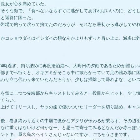
、長女が心を痛めていた。
しそうな顔で、「食べないならすぐに逃がしてあげればいいのに、どう
っと返答に困った。
の岩場で釣って戻って捨てたのだろうが、それなら最初から逃がしてや
てかコショウダイはイシダイの類なんかよりもずっと旨い上に、滅多に
方4時過ぎ、釣り納めに再度湯泊港へ、大晦日の夕刻であるためか誰もい
端部までへ行くと、オキアミがそこら中に散らかっていて足の踏み場に
代わり立ち代わり来ていたんだろうが、少しは掃除して帰れよな、とい
元を気にしつつ先端部からキャストしてみると一投目からヒット、少し慎
チくらい。
き上げてリリースし、ヤツの歯で傷のついたリーダーを切り詰め、キャ
投後、巻き終わり近くの中層で微かなアタリが伝わるが乗らず、その辺
んなに重くはないけど何かなー、と思って寄せてみるとなんだか赤っぽ
キントキ、屋久島名ヘイケさんじゃないですか、ごちそうさまです。