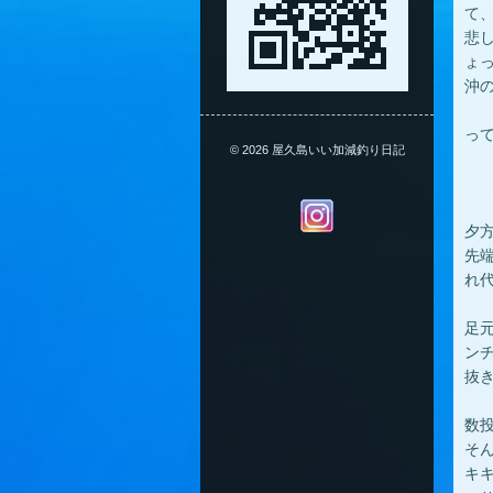
て
悲
ょ
沖
っ
© 2026 屋久島いい加減釣り日記
夕
先
れ
足
ン
抜
数
そ
キ