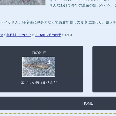
そんなわけで今年の最後の魚はヘイケ、
。
おヘイケさん、帰宅後に刺身となって急遽年越しの食卓に加わり、ヨメ
me
>
年月別アーカイブ
>
2015年12月の釣果
> 12/31
前の釣行
エソしか釣れませんだ
HOME