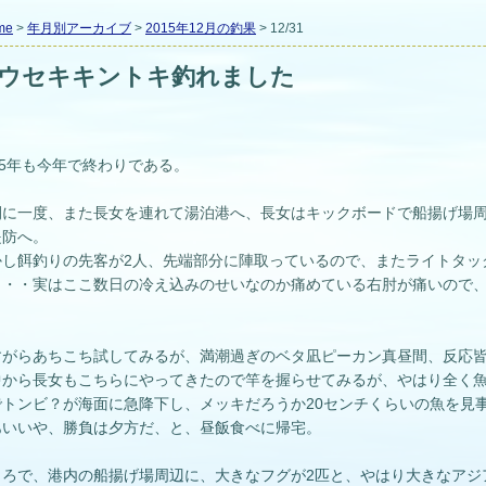
me
>
年月別アーカイブ
>
2015年12月の釣果
> 12/31
ウセキキントキ釣れました
15年も今年で終わりである。
間に一度、また長女を連れて湯泊港へ、長女はキックボードで船揚げ場
堤防へ。
かし餌釣りの先客が2人、先端部分に陣取っているので、またライトタッ
・・・実はここ数日の冷え込みのせいなのか痛めている右肘が痛いので
。
すがらあちこち試してみるが、満潮過ぎのベタ凪ピーカン真昼間、反応
中から長女もこちらにやってきたので竿を握らせてみるが、やはり全く
でトンビ？が海面に急降下し、メッキだろうか20センチくらいの魚を見
あいいや、勝負は夕方だ、と、昼飯食べに帰宅。
ころで、港内の船揚げ場周辺に、大きなフグが2匹と、やはり大きなアジ