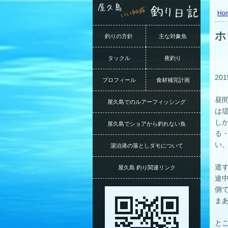
Ho
ホ
釣りの方針
主な対象魚
タックル
夜釣り
20
プロフィール
食材補完計画
昼
屋久島でのルアーフィッシング
は
し
屋久島でショアから釣れない魚
る
い
湯泊港の落としダモについて
道
屋久島 釣り関連リンク
途
側
ま
と