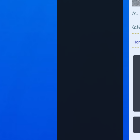
か
な
Ho