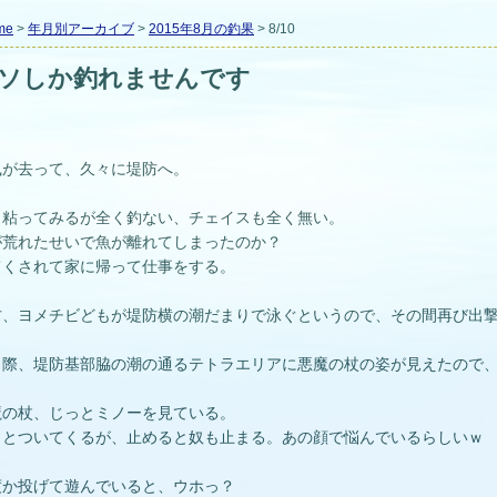
me
>
年月別アーカイブ
>
2015年8月の釣果
> 8/10
ソしか釣れませんです
風が去って、久々に堤防へ。
、粘ってみるが全く釣ない、チェイスも全く無い。
が荒れたせいで魚が離れてしまったのか？
てくされて家に帰って仕事をする。
方、ヨメチビどもが堤防横の潮だまりで泳ぐというので、その間再び出
。
り際、堤防基部脇の潮の通るテトラエリアに悪魔の杖の姿が見えたので
魔の杖、じっとミノーを見ている。
くとついてくるが、止めると奴も止まる。あの顔で悩んでいるらしいｗ
度か投げて遊んでいると、ウホっ？