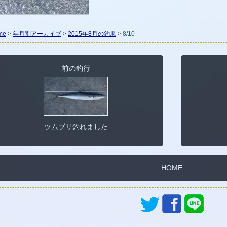
me
>
年月別アーカイブ
>
2015年8月の釣果
> 8/10
前の釣行
ツムブリ釣れました
HOME