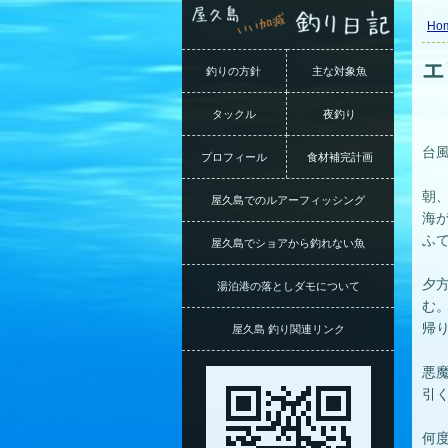
Ho
エ
釣りの方針
主な対象魚
タックル
夜釣り
台
プロフィール
食材補完計画
朝
屋久島でのルアーフィッシング
海
ふ
屋久島でショアから釣れない魚
夕
湯泊港の落としダモについて
む
帰
屋久島 釣り関連リンク
悪
引
何