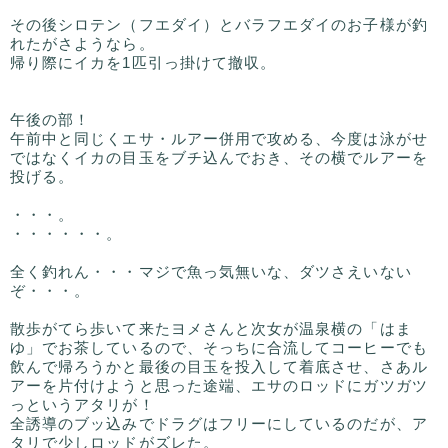
その後シロテン（フエダイ）とバラフエダイのお子様が釣
れたがさようなら。
帰り際にイカを1匹引っ掛けて撤収。
午後の部！
午前中と同じくエサ・ルアー併用で攻める、今度は泳がせ
ではなくイカの目玉をブチ込んでおき、その横でルアーを
投げる。
・・・。
・・・・・・。
全く釣れん・・・マジで魚っ気無いな、ダツさえいない
ぞ・・・。
散歩がてら歩いて来たヨメさんと次女が温泉横の「はま
ゆ」でお茶しているので、そっちに合流してコーヒーでも
飲んで帰ろうかと最後の目玉を投入して着底させ、さあル
アーを片付けようと思った途端、エサのロッドにガツガツ
っというアタリが！
全誘導のブッ込みでドラグはフリーにしているのだが、ア
タリで少しロッドがズレた。