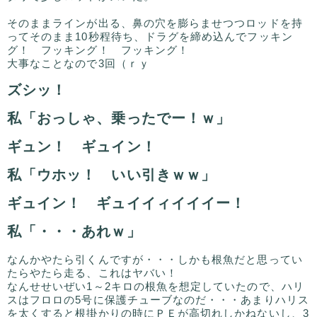
そのままラインが出る、鼻の穴を膨らませつつロッドを持
ってそのまま10秒程待ち、ドラグを締め込んでフッキン
グ！ フッキング！ フッキング！
大事なことなので3回（ｒｙ
ズシッ！
私「おっしゃ、乗ったでー！ｗ」
ギュン！ ギュイン！
私「ウホッ！ いい引きｗｗ」
ギュイン！ ギュイイィイイイー！
私「・・・あれｗ」
なんかやたら引くんですが・・・しかも根魚だと思ってい
たらやたら走る、これはヤバい！
なんせせいぜい1～2キロの根魚を想定していたので、ハリ
スはフロロの5号に保護チューブなのだ・・・あまりハリス
を太くすると根掛かりの時にＰＥが高切れしかねないし、3