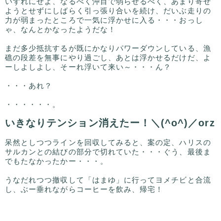
いずれにせよ、なるべく沖目で弱らせるべく、あまり寄せ
ようとせずにしばらく引っ張り合いを続け、だいぶ走りの
力が弱まったところで一気に浮かせに入る・・・おっし
ゃ、なんとかなったようだな！
まだ多少抵抗するが既にかなりパワーダウンしている、漁
礁の段差を無事にやり過ごし、あとは浮かせるだけだ、よ
ーしよしよし、そーれ浮いて来い～・・・ん？
・・・あれ？
・・・・・・。
いきなりテンション消えたー！＼(^o^)／orz
呆然としつつラインを回収してみると、案の定、ハリスの
サルカンとの結びの部分で切れていた・・・ぐう、最後ま
でもたなかったかー・・・。
うなだれつつ撤収して「はまゆ」に行ってヨメチビと合流
し、ぶー垂れながらコーヒーを飲み、帰宅！