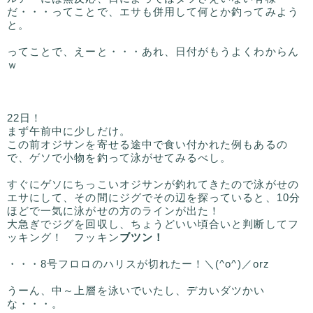
だ・・・ってことで、エサも併用して何とか釣ってみよう
と。
ってことで、えーと・・・あれ、日付がもうよくわからん
ｗ
22日！
まず午前中に少しだけ。
この前オジサンを寄せる途中で食い付かれた例もあるの
で、ゲソで小物を釣って泳がせてみるべし。
すぐにゲソにちっこいオジサンが釣れてきたので泳がせの
エサにして、その間にジグでその辺を探っていると、10分
ほどで一気に泳がせの方のラインが出た！
大急ぎでジグを回収し、ちょうどいい頃合いと判断してフ
ッキング！ フッキン
ブツン！
・・・8号フロロのハリスが切れたー！＼(^o^)／orz
うーん、中～上層を泳いでいたし、デカいダツかい
な・・・。