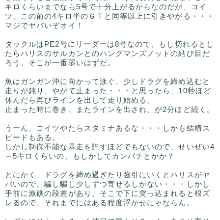
キロくらいまでなら5号で十分上がるからなのだが、コイ
ツ、この前の4キロ半のＧＴと同等以上に引きやがる・・・
マジでヤバいぞオイ！
タックルはPE2号にリーダーは8号なので、もし切れるとし
たらハリスのサルカンとのハングマンズノットの結び目だ
ろう、そこが一番弱いはずだ。
魚はガンガン沖に向かって泳ぐ、少しドラグを締め込むと
走りが鈍り、やがて止まった・・・と思ったら、10秒ほど
休んだら再びラインを出して走り始める。
止まった時に巻き、またラインを出され、が2分ほど続く。
うーん、コイツやたらスタミナあるな・・・しかも結構ス
ピードもある。
しかし制御不能な暴走を許すほどでもないので、せいぜい4
～5キロくらいの、もしかしてカンパチとかか？
とにかく、ドラグを締め過ぎたり強引にいくとハリスがヤ
バいので、騙し騙し少しずつ寄せるしかない・・・しかし
手前に漁礁の段差があり、そこで下に突っ込まれると根ズ
レるので、それまでにはある程度浮かせにゃならん。