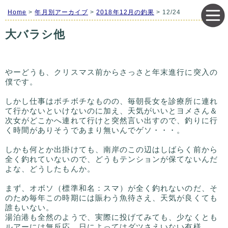
Home
>
年月別アーカイブ
>
2018年12月の釣果
> 12/24
大バラシ他
やーどうも、クリスマス前からさっさと年末進行に突入の
僕です。
しかし仕事はボチボチなものの、毎朝長女を診療所に連れ
て行かないといけないのに加え、天気がいいとヨメさん＆
次女がどこかへ連れて行けと突然言い出すので、釣りに行
く時間がありそうであまり無いんでゲソ・・・。
しかも何とか出掛けても、南岸のこの辺はしばらく前から
全く釣れていないので、どうもテンションが保てないんだ
よな、どうしたもんか。
まず、オボソ（標準和名：スマ）が全く釣れないのだ、そ
のため毎年この時期には賑わう魚待さえ、天気が良くても
誰もいない。
湯泊港も全然のようで、実際に投げてみても、少なくとも
ルアーには無反応、日によってはダツさえいない有様