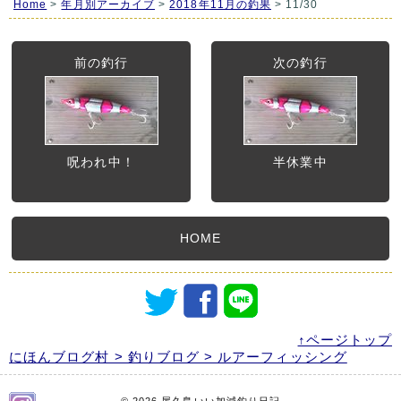
Home
>
年月別アーカイブ
>
2018年11月の釣果
> 11/30
前の釣行
次の釣行
呪われ中！
半休業中
HOME
↑ページトップ
にほんブログ村 > 釣りブログ > ルアーフィッシング