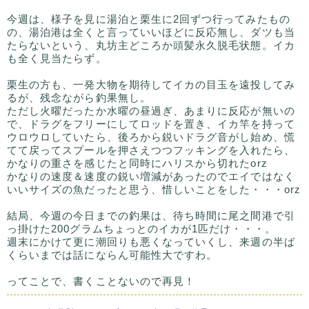
今週は、様子を見に湯泊と栗生に2回ずつ行ってみたもの
の、湯泊港は全くと言っていいほどに反応無し、ダツも当
たらないという、丸坊主どころか頭髪永久脱毛状態。イカ
も全く見当たらず。
栗生の方も、一発大物を期待してイカの目玉を遠投してみ
るが、残念ながら釣果無し。
ただし火曜だったか水曜の昼過ぎ、あまりに反応が無いの
で、ドラグをフリーにしてロッドを置き、イカ竿を持って
ウロウロしていたら、後ろから鋭いドラグ音がし始め、慌
てて戻ってスプールを押さえつつフッキングを入れたら、
かなりの重さを感じたと同時にハリスから切れたorz
かなりの速度＆速度の鋭い増減があったのでエイではなく
いいサイズの魚だったと思う、惜しいことをした・・・orz
結局、今週の今日までの釣果は、待ち時間に尾之間港で引
っ掛けた200グラムちょっとのイカが1匹だけ・・・。
週末にかけて更に潮回りも悪くなっていくし、来週の半ば
くらいまでは話にならん可能性大ですわ。
ってことで、書くことないので再見！