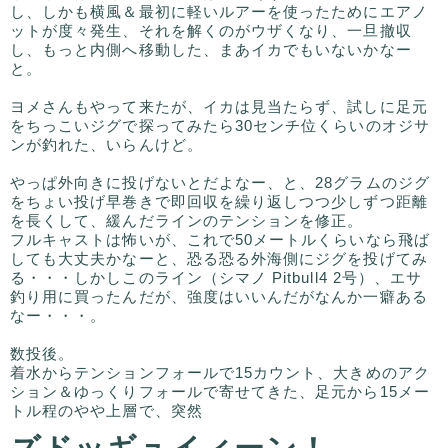
し、しかも横風＆最初に軽いルアーを使ったためにエアノ
ットが度々発生、それを解くのがウザくなり、一旦撤収
し、もっと内側へ移動した、まあイカでもいないかなー
と。
ヨメさんもやって来たが、イカは見当たらず、試しに足元
をちっこいジグで探ってみたら30センチ位くらいのオジサ
ンが釣れた、いらんけど。
やっぱ外向きに投げないとだよなー、と、28グラムのジグ
をちょい投げ早巻きで即回収を繰り返しつつ少しずつ距離
を長くして、緩んだラインのテンションを修正。
フルキャストは怖いが、これで50メートルくらいなら飛ば
しても大丈夫かなーと、恐る恐る外海側にジグを投げてみ
る・・・しかしこのライン（シマノ Pitbull4 2号）、エサ
釣り用に買ったんだが、強度はいいんだがなんか一癖ある
なー・・・。
数投後。
着水からテンションフォールで15カウント、大きめのアク
ション＆ゆっくりフォールで寄せてきた、足元から15メー
トル程のやや上層で、突然