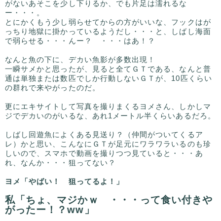
がないあそこを少し下りるか、でも片足は濡れるな
ー・・・。
とにかくもう少し弱らせてからの方がいいな、フックはが
っちり地獄に掛かっているようだし・・・と、しばし海面
で弱らせる・・・んー？ ・・・はあ！？
なんと魚の下に、デカい魚影が多数出現！
一瞬サメかと思ったが、見ると全てＧＴである、なんと普
通は単独または数匹でしか行動しないＧＴが、10匹くらい
の群れで来やがったのだ。
更にエキサイトして写真を撮りまくるヨメさん、しかしマ
ジでデカいのがいるな、あれ1メートル半くらいあるだろ。
しばし回遊魚によくある見送り？（仲間がついてくるア
レ）かと思い、こんなにＧＴが足元にワラワラいるのも珍
しいので、スマホで動画を撮りつつ見ていると・・・あ
れ、なんか・・・狙ってない？
ヨメ「やばい！ 狙ってるよ！」
私「ちょ、マジかｗ ・・・って食い付きや
がったー！？ww」