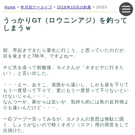
Home
>
年月別アーカイブ
>
2018年10月の釣果
> 10/23
うっかりGT（ロウニンアジ）を釣って
しまうｗ
朝、早起きできたら栗生に行こう、と思っていたのだが、
目を覚ますと7時半。ですよねー。
チビ共を送って朝飯後、ヨメさんが「オオビヤに行きた
い！」と言い出した。
・・・えー、あそこ、道路から遠いし、しかも崖を下りて
もう一度登って下りて、更にもう一度登って下りないとい
けないじゃん・・・。
なんつーか、家からは近いが、気持ち的には島の反対側よ
りも遠いんだけど・・・。
一応ブーブー言ってみるが、ヨメさんの意思は無駄に固
く、しょうがないので軽くオボソ（スマ）用の用意をして
出掛けた。