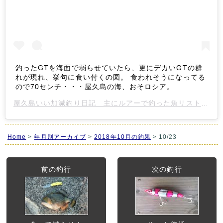
釣ったGTを海面で弱らせていたら、更にデカいGTの群
れが現れ、挙句に食い付くの図。 食われそうになってる
ので70センチ・・・屋久島の海、おそロシア。
屋久島いい加減釣り日記 主にルアーで釣った魚リスト？
さん
Home
>
年月別アーカイブ
>
2018年10月の釣果
> 10/23
前の釣行
次の釣行