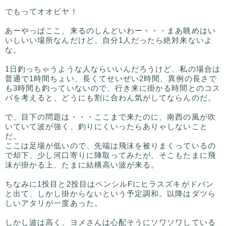
でもってオオビヤ！
あーやっぱここ、来るのしんどいわー・・・まあ眺めはい
いしいい場所なんだけど、自分1人だったら絶対来ないよ
な。
1日釣っちゃうような人ならいいんだろうけど、私の場合は
普通で1時間ちょい、長くてせいぜい2時間、異例の長さで
も3時間も釣っていないので、行き来に掛かる時間とのコス
パを考えると、どうにも割に合わん気がしてならんのだ。
で、目下の問題は・・・ここまで来たのに、南西の風が吹
いていて波が強く、釣りにくいったらありゃしないこと
だ。
ここは足場が低いので、先端は飛沫を被りまくっているの
で却下、少し河口寄りに陣取ってみたが、そこもたまに飛
沫が掛かる上、たまに結構高い波が来る。
ちなみに1投目と2投目はペンシルFにヒラスズキがドバン
と出て、しかし掛からないという予定調和。以降はダツら
しいアタリが一度あった。
しかし波は高く、ヨメさんは心配そうにソワソワしている