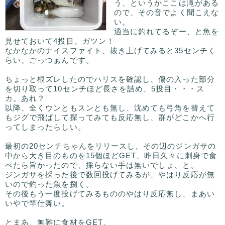
う、というかここは滝がある
ので、その音でよく聞こえな
い。
適当に釣れてるぞー、と魚を
見せておいて4投目、ガツン！
なかなかのナイスファイト、抜き上げてみると35センチく
らい、ごっつぁんです。
ちょっと根ズレしたのでハリスを確認し、傷の入った部分
を切り取って10センチほど長さを詰め、5投目・・・ス
カ。あれ？
以降、全くウンともスンとも無し、沈めても弓角を替えて
もジグで飛ばして探ってみても反応無し、群がどこかへ行
ってしまったらしい。
最初の20センチちゃんをリリースし、その辺のジンガサの
中から大き目のものを15個ほどGET、昨日久々に刺身で食
べたら旨かったので、採らない手は無いでしょ、と。
ジンガサを採った後で数回投げてみるが、やはり反応が無
いので釣った魚を捌く。
その後もう一度投げてみるもののやはり反応無し、まあい
いやで竿仕舞い。
とまあ、無難に食材をGET。