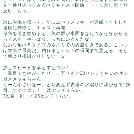
を一通り探ってみるべくキャスト開始・・・しかし全く無
反応。ちっ。
次に岩場を伝って、前にエバ（メッキ）が連続ヒットした
場所に陣取り、キャスト再開。
弓角を引き始めると、魚の群が水面をばたつかせながら追
って来る、やっぱりこっちにいるんだな。
なお弓角はＦタイプのネズミでの表層引きである、こいつ
は本当に最高だ、釣れるしヒットの瞬間まで見える、そし
て何より根掛かりしない！ｗ
少しスピードを落とすとゴン！
一発目できやがったぜー、寄せると20センチくらいのギン
ガメメッキちゃん。
うーん小さいなー、とりあえず岩場の水溜りに泳がせて2投
目、すぐにゴン！ 25センチくらい。
3投目、同じく25センチくらい。