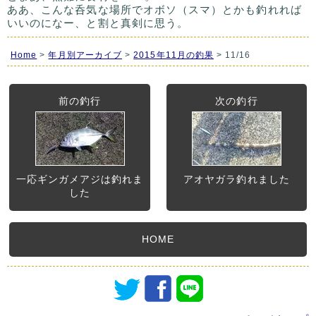
ああ、こんな呑気な場所でオボソ（スマ）とかも釣れれば
いいのになー、と割と真剣に思う。
Home
>
年月別アーカイブ
>
2015年11月の釣果
> 11/16
前の釣行
次の釣行
一応ギンガメアジは釣れま
アオヤガラ釣れました
した
HOME