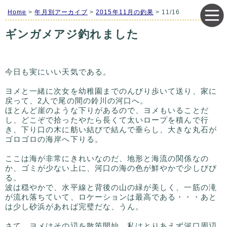
Home
>
年月別アーカイブ
>
2015年11月の釣果
> 11/16
ギンガメアジ釣れました
今日も実にいい天気である。
ヨメと一緒に次女を幼稚園までのんびり歩いて送り、家に
戻って、2人で尾の間の鈴川の河口へ。
ほとんど崖のような下りがあるので、ヨメもいることだ
し、どこぞで拾ったやたら長くて太いロープを積んで行
き、下り口の木に舫い結びで結んで垂らし、大きな丸石が
ゴロゴロの海岸へ下りる。
ここは海が非常にきれいなのだ、地形と海流の関係なの
か、ゴミが少ない上に、河口の海の色が鮮やかで少しびび
る。
波は穏やかで、水平線と背後の山の緑が美しく、一筋の滝
が流れ落ちていて、ロケーションは最高である・・・あと
は少し砂浜があれば完璧だな、うん。
さて、ヨメはその辺を散策開始、私はとりあえず河口周辺