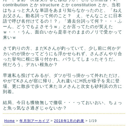
contribution とか structure とか constitution とか、当初
はちょっと大人な単語をあまり知らなかったのと、「ねえ
お父さん、動名詞って何のこと？ え、そんなことに日本
語で呼び名付けてるの！？」「過去分詞って何？・・・ふ
ーん、どうでもよさそうｗ」とか言ってたのが笑えた
ｗ・・・うん、面白いから是非そのままのノリで受かって
来いｗ
さて釣りの方、まだKさんが釣っていて、少し前に何かデ
カいのが掛かってどうにも浮かせられず、さんざんやり合
った挙句に根に張り付かれ、バラしてしまったそうだ。
何だろう、デカい根魚か？
早速私も投げてみるが、ダツが引っ掛かって外れただけ。
やがてKさんが宿に帰り、入れ違いにH氏が様子を見に登
場、更に散歩で歩いて来たヨメさんと次女も砂利浜の方に
到着。
結局、今日も獲物無しで撤収・・・っておいおい、ちょっ
と魚っ気なさ過ぎじゃないか？
Home
>
年月別アーカイブ
>
2018年1月の釣果
> 1/19