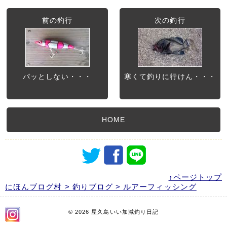
前の釣行
次の釣行
パッとしない・・・
寒くて釣りに行けん・・・
HOME
↑ページトップ
にほんブログ村 > 釣りブログ > ルアーフィッシング
© 2026 屋久島いい加減釣り日記