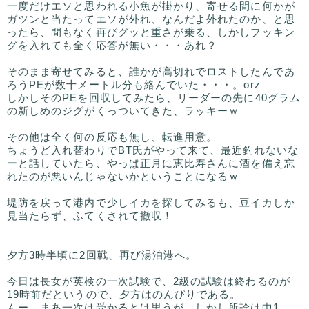
一度だけエソと思われる小魚が掛かり、寄せる間に何かが
ガツンと当たってエソが外れ、なんだよ外れたのか、と思
ったら、間もなく再びグッと重さが乗る、しかしフッキン
グを入れても全く応答が無い・・・あれ？
そのまま寄せてみると、誰かが高切れでロストしたんであ
ろうPEが数十メートル分も絡んでいた・・・。orz
しかしそのPEを回収してみたら、リーダーの先に40グラム
の新しめのジグがくっついてきた、ラッキーｗ
その他は全く何の反応も無し、転進用意。
ちょうど入れ替わりでBT氏がやって来て、最近釣れないな
ーと話していたら、やっぱ正月に恵比寿さんに酒を備え忘
れたのが悪いんじゃないかということになるｗ
堤防を戻って港内で少しイカを探してみるも、豆イカしか
見当たらず、ふてくされて撤収！
夕方3時半頃に2回戦、再び湯泊港へ。
今日は長女が英検の一次試験で、2級の試験は終わるのが
19時前だというので、夕方はのんびりである。
んー、まあ一次は受かるとは思うが、しかし所詮は中1、