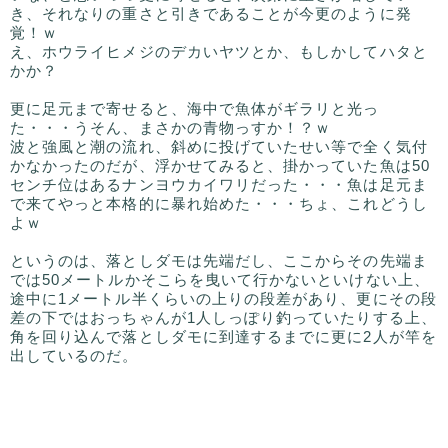
き、それなりの重さと引きであることが今更のように発
覚！ｗ
え、ホウライヒメジのデカいヤツとか、もしかしてハタと
かか？
更に足元まで寄せると、海中で魚体がギラリと光っ
た・・・うそん、まさかの青物っすか！？ｗ
波と強風と潮の流れ、斜めに投げていたせい等で全く気付
かなかったのだが、浮かせてみると、掛かっていた魚は50
センチ位はあるナンヨウカイワリだった・・・魚は足元ま
で来てやっと本格的に暴れ始めた・・・ちょ、これどうし
よｗ
というのは、落としダモは先端だし、ここからその先端ま
では50メートルかそこらを曳いて行かないといけない上、
途中に1メートル半くらいの上りの段差があり、更にその段
差の下ではおっちゃんが1人しっぽり釣っていたりする上、
角を回り込んで落としダモに到達するまでに更に2人が竿を
出しているのだ。