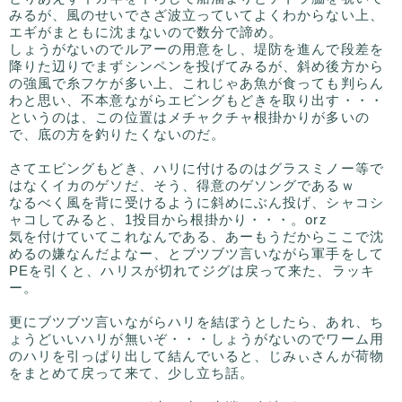
みるが、風のせいでさざ波立っていてよくわからない上、
エギがまともに沈まないので数分で諦め。
しょうがないのでルアーの用意をし、堤防を進んで段差を
降りた辺りでまずシンペンを投げてみるが、斜め後方から
の強風で糸フケが多い上、これじゃあ魚が食っても判らん
わと思い、不本意ながらエビングもどきを取り出す・・・
というのは、この位置はメチャクチャ根掛かりが多いの
で、底の方を釣りたくないのだ。
さてエビングもどき、ハリに付けるのはグラスミノー等で
はなくイカのゲソだ、そう、得意のゲソングであるｗ
なるべく風を背に受けるように斜めにぶん投げ、シャコシ
ャコしてみると、1投目から根掛かり・・・。orz
気を付けていてこれなんである、あーもうだからここで沈
めるの嫌なんだよなー、とブツブツ言いながら軍手をして
PEを引くと、ハリスが切れてジグは戻って来た、ラッキ
ー。
更にブツブツ言いながらハリを結ぼうとしたら、あれ、ち
ょうどいいハリが無いぞ・・・しょうがないのでワーム用
のハリを引っぱり出して結んでいると、じみぃさんが荷物
をまとめて戻って来て、少し立ち話。