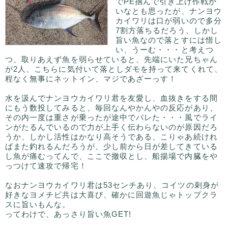
でPE掴んで引き上げ作戦か
いなとも思ったが、ナンヨウ
カイワリは口が弱いので多分
7割方落ちるだろう、しかし
旨い魚なので落とすには惜し
い、うーむ・・・と考えつ
つ、取りあえず魚を弱らせていると、先端にいた兄ちゃん
が2人、こちらに気付いて落としダモを持って来てくれて、
程なく無事にネットイン、マジであざーっす！
水を汲んでナンヨウカイワリ君を友愛し、血抜きをする間
にもう数投してみると、毎回なんやかんやの反応があり、
その内一度は重さが乗ったが途中でバレた・・・風でライ
ンがたるんでいるので力が上手く伝わらないのが原因だろ
うか、しかし活性はかなり高そうである、こりゃあ続けれ
ばまた釣れるんだろうが、少し前から日が差してきている
し魚が痛むってんで、ここで撤収とし、船揚場で内臓をや
っつけて速攻で帰宅！
なおナンヨウカイワリ君は53センチあり、コイツの刺身が
好きなヨメチビ共は大喜び、確かに回遊魚じゃトップクラ
スに旨いもんな。
ってわけで、あっさり旨い魚GET!