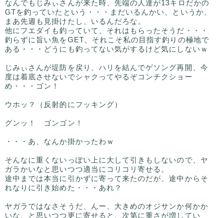
なんでもじみぃさんが来た時、先端の人達が13キロだかの
GTを釣っていたという・・・まだいるんかい、というか、
まあ先週も見掛けたし、いるんだろな。
他にフエダイも釣っていて、それはもらったそうだ・・・
釣らずに旨い魚をGET、それこそ私の目指す釣りの極地で
ある・・・どうにも釣ってない気がするけど気にしないｗ
じみぃさんが堤防を戻り、ハリを結んでゲソング再開、今
度は着底させないでシャクってやるぞコンチクショー
め・・・ゴン！
ウホッ？（反射的にフッキング）
グンッ！ ゴンゴン！
・・・あ、なんか掛かったわｗ
そんなに重くないっぽい上に大して引きもしないので、ヤ
ガラかいなと思いつつ適当にコリコリ寄せる。
途中までは本当に引かずに寄って来たのだが、途中からそ
れなりに引き始めた・・・あれ？
ヤガラではなさそうだ、んー、大きめのオジサンか何かか
いな、と思いつつ更に寄せると、次第に重さが増してい