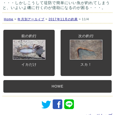
・・・しかしこうして堤防で簡単にいい魚が釣れてしまう
と、いよいよ磯に行くのが億劫になるのが困る・・・。
Home
>
年月別アーカイブ
>
2017年11月の釣果
> 11/4
前の釣行
次の釣行
イカだけ
スカ！
HOME