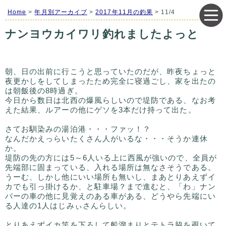
Home
>
年月別アーカイブ
>
2017年11月の釣果
> 11/4
ナンヨウカイワリ釣れましたよっと
朝、日の出前に行こうと思っていたのだが、昨夜ちょっと
夜更かしをしてしまったため完全に寝過ごし、家を出たの
は朝飯後の8時過ぎ。
今日から数日は北西の爆風らしいので堤防である、なお考
えた結果、ルアーの他にゲソを3本だけ持って出た。
さてお馴染みの湯泊港・・・ファッ！？
なんだかえっらいたくさん人がいるな・・・そうか連休
か。
堤防の先の方には5～6人いる上に西風が強いので、全員が
先端部に固まっている、入れる場所は無なさそうである。
うーむ、しかし他にいい場所も無いし、まあとりあえずイ
カでも引っ掛けるか、と駐車場？まで進むと、「わ」ナン
バーの車の他に見覚えのある車がある、どうやら先端にい
る人達の1人はじみぃさんらしい。
とりあえずイカ竿を下ろして船溜まりとテトラ脇を覗いて