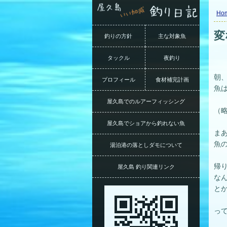
Ho
変
釣りの方針
主な対象魚
タックル
夜釣り
​
プロフィール
食材補完計画
魚
屋久島でのルアーフィッシング
（
屋久島でショアから釣れない魚
ま
魚
湯泊港の落としダモについて
帰
屋久島 釣り関連リンク
な
と
っ