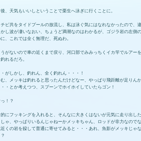
食後、天気もいいしということで栗生へ泳ぎに行くことに。
メチビ共をタイドプールの放流し、私は泳ぐ気にはなれなかったので、
しかし波が凄いなおい、ちょうど満潮なのはわかるが、ゴジラ岩の左側
のに、これでは全く無理だ、死ぬわ。
ょうがないので車の近くまで戻り、河口部でみみっちくイカ竿でルアー
は釣れるだろ。
・・がしかし、釣れん、全く釣れん・・・！
ーむ、メッキは釣れると思ったんだけどなー、やっぱり飛距離が足りん
・・・とか考えつつ、スプーンでホイホイしていたらゴン！
おっ！？
射的にフッキングを入れると、そんなに大きくはないが元気に走り出し
っしゃ、やっぱりいるんじゃねーかメッキちゃん、ロッドが非力なので
元近くの岩を躱して普通に寄せてみると・・・あれ、魚影がメッキじゃ
！？