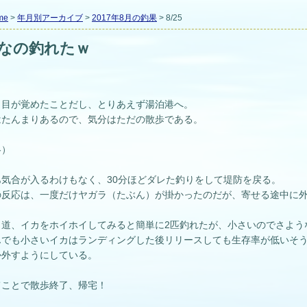
me
>
年月別アーカイブ
>
2017年8月の釣果
> 8/25
なの釣れたｗ
朝、目が覚めたことだし、とりあえず湯泊港へ。
はたんまりあるので、気分はただの散歩である。
略）
あ気合が入るわけもなく、30分ほどダレた釣りをして堤防を戻る。
の反応は、一度だけヤガラ（たぶん）が掛かったのだが、寄せる途中に外
り道、イカをホイホイしてみると簡単に2匹釣れたが、小さいのでさよう
んでも小さいイカはランディングした後リリースしても生存率が低いそ
か外すようにしている。
てことで散歩終了、帰宅！