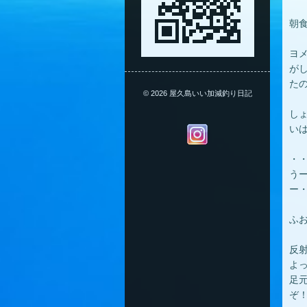
朝
ヨ
が
た
© 2026 屋久島いい加減釣り日記
し
い
・
う
ー
ふ
反
よ
足
ぞ