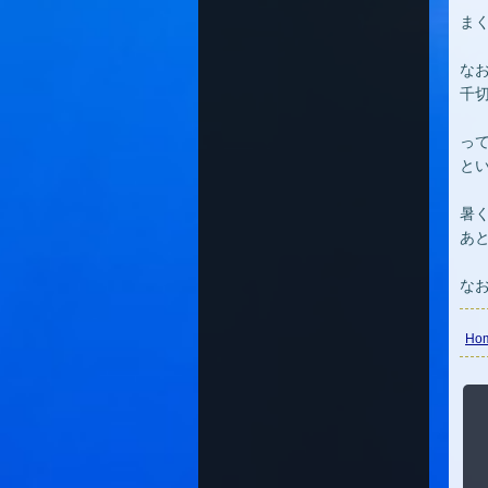
ま
な
千
っ
と
暑
あ
な
Ho