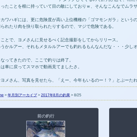
くったことを根に持っていて目の敵にしておりｗ、そんなこんなでムラ
おカワハギには、更に危険度が高い上位機種の「ゴマモンガラ」という
切られたり肉を抉り取られたりするので、マジで危険である。
てことで、ヨメさんに見せるべく記念撮影をしてからリリース。
いうかルアー、それもメタルルアーでも釣れるもんなんだな・・・少し
くなってきたので、ここで釣りは終了。
とは車に戻ってスマホで動画見てましたさ。
おヨメさん、写真を見せたら、「えー、今年もいるのー！？」とぶーた
me
>
年月別アーカイブ
>
2017年8月の釣果
> 8/25
前の釣行