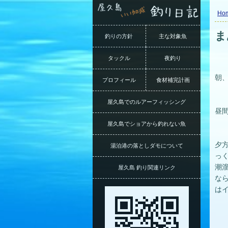
Ho
ま
釣りの方針
主な対象魚
タックル
夜釣り
朝
プロフィール
食材補完計画
屋久島でのルアーフィッシング
昼
屋久島でショアから釣れない魚
夕
湯泊港の落としダモについて
っ
潮
屋久島 釣り関連リンク
な
は