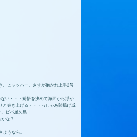
き、ヒャッハー、さすが抱かれ上手2号
いない・・・覚悟を決めて海面から浮か
リと巻き上げる・・・っしゃあ陸揚げ成
ー、ビバ屋久島！
るかな？
さようなら。