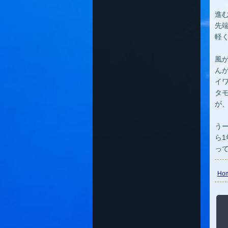
進
先
軽
風
ん
イ
タ
が
う
ら
っ
Ho