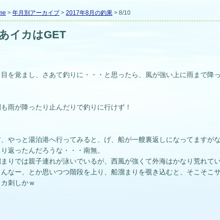
me
>
年月別アーカイブ
>
2017年8月の釣果
> 8/10
あイカはGET
、目を覚まし、さあて釣りに・・・と思ったら、風が強い上に雨まで降
間も雨が降ったり止んだりで釣りに行けず！
方、やっと湯泊港へ行ってみると、げ、船が一艘裏返しになってますが
くり返ったんだろうな・・・南無。
溜まりでは親子連れが泳いでいるが、西風が強くて外海はかなり荒れて
らんなー、とか思いつつ階段を上り、船溜まりを覗き込むと、そこそこサ
イカ刺しかｗ