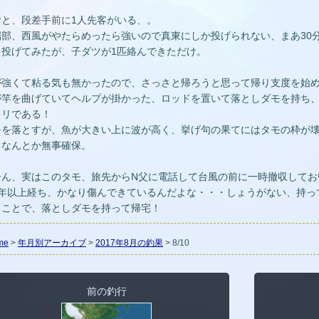
むと、段差手前に1人先客がいる、。
端部、西風がやたらめったら強いので真東にしか投げられない、まあ30
く投げてみたが、子ダツが1匹絡んできただけ。
が強くて粘る気も無かったので、さっさと帰ろうと思って帰り支度を始
が竿を曲げていてヘルプが掛かった、ロッドを置いて落としダモを持ち、
ワリである！
モを落とすが、魚が大きい上に波が高く、挙げ句の果てにはタモの枠が
、なんとか無事確保。
ーん、実はこのタモ、旅先からN父に電話して台風の前に一時撤収してお
1年以上経ち、かなり傷んできているんだよな・・・しょうがない、持っ
てことで、落としダモを持って帰宅！
me
>
年月別アーカイブ
>
2017年8月の釣果
> 8/10
前の釣行