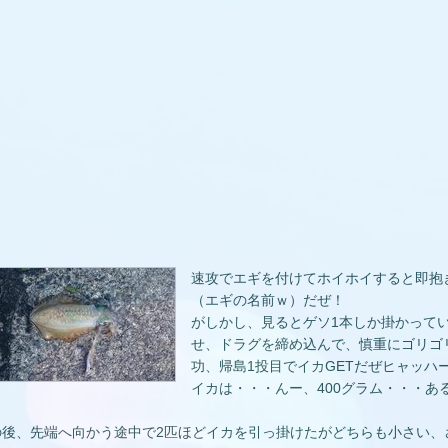
速攻でエギを付けてホイホイすると即抱
（エギの名前ｗ）だぜ！
がしかし、見るとゲソ1本しか掛かって
せ、ドラグを締め込んで、慎重にゴリゴ
功、帰島1投目でイカGETだぜヒャッハ
イカは・・・んー、400グラム・・・あ
の後、先端へ向かう途中で2匹ほどイカを引っ掛けたがどちらも小さい、