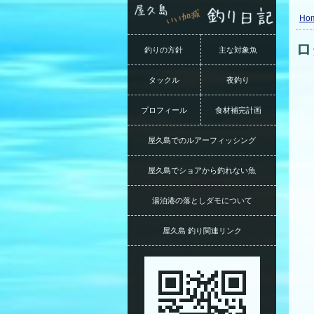
Ho
ロ
釣りの方針
主な対象魚
タックル
夜釣り
プロフィール
食材補完計画
屋久島でのルアーフィッシング
屋久島でショアから釣れない魚
湯泊港の落としダモについて
屋久島 釣り関連リンク