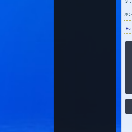
３
ホ
Ho