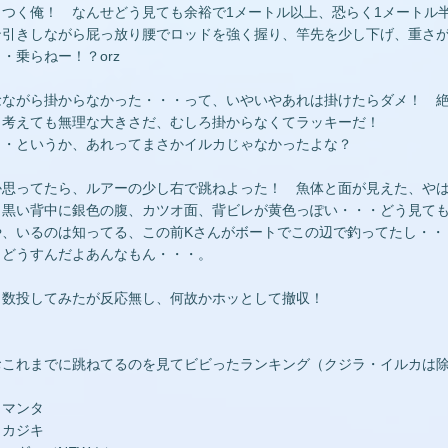
りつく俺！ なんせどう見ても余裕で1メートル以上、恐らく1メートル
ン引きしながら屁っ放り腰でロッドを強く握り、竿先を少し下げ、重さ
・乗らねー！？orz
念ながら掛からなかった・・・って、いやいやあれは掛けたらダメ！ 
う考えても無理な大きさだ、むしろ掛からなくてラッキーだ！
・・というか、あれってまさかイルカじゃなかったよな？
か思ってたら、ルアーの少し右で跳ねよった！ 魚体と面が見えた、や
っ黒い背中に銀色の腹、カツオ面、背ビレが黄色っぽい・・・どう見て
や、いるのは知ってる、この前Kさんがボートでこの辺で釣ってたし・・
、どうすんだよあんなもん・・・。
う数投してみたが反応無し、何故かホッとして撤収！
おこれまでに跳ねてるのを見てビビったランキング（クジラ・イルカは
．マンタ
．カジキ