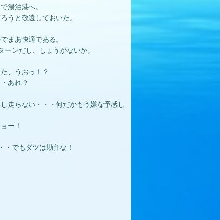
んで湯泊港へ。
だろうと敬遠しておいた。
のでまあ快適である。
ターンだし、しょうがないか。
った、うおっ！？
・・あれ？
いし走らない・・・何だかもう嫌な予感し
ショー！
・・でもダツは勘弁な！