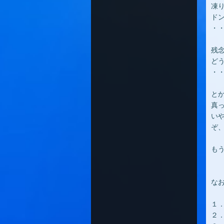
凍
ド
・・
残
ど
・
と
真
い
ぞ
も
な
１
２