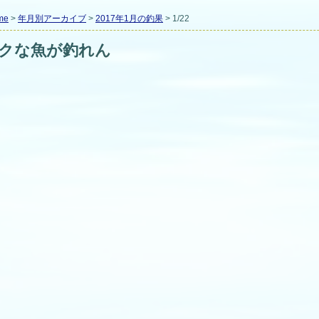
me
>
年月別アーカイブ
>
2017年1月の釣果
> 1/22
クな魚が釣れん