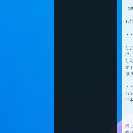
（
1時
・・
な
け
な
か
撤
・
っ
中
帰
昨