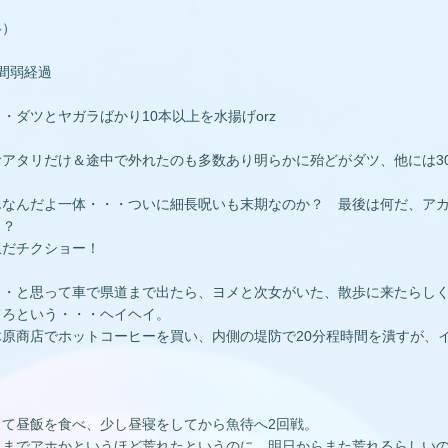
略）
間弱経過
・ダツとヤガラばかり10本以上を水揚げorz
おアタリだけ＆途中で外れたのも多数あり明らかに殆どがダツ、他には3
。
んなんだよ一体・・・ついに細長呪いも末期なのか？ 最後は何だ、ア
！？
収だチクショー！
・・と思って車で県道まで出たら、ヨメと次女がいた、散歩に来たらし
てろという・・・ヘイヘイ。
木原商店でホットコーヒーを買い、内側の堤防で20分程時間を潰すが、
って昼飯を食べ、少し昼寝をしてから魚待へ2回戦。
日までアホかというほど荒れたというのに、明日からまた荒れるらしい