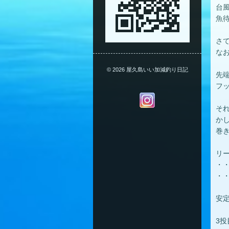
台
魚
さ
な
© 2026 屋久島いい加減釣り日記
先
フ
そ
か
巻
リ
・
・・
安
3