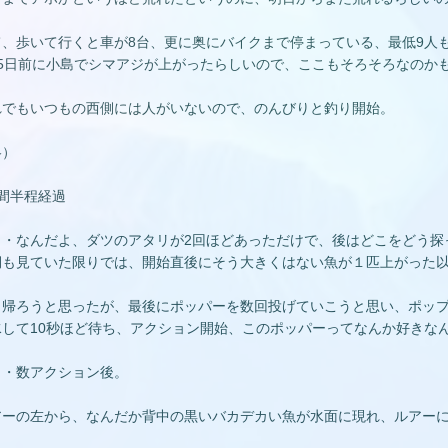
て、歩いて行くと車が8台、更に奥にバイクまで停まっている、最低9人
～5日前に小島でシマアジが上がったらしいので、ここもそろそろなのか
れでもいつもの西側には人がいないので、のんびりと釣り開始。
略）
時間半程経過
・・なんだよ、ダツのアタリが2回ほどあっただけで、後はどこをどう探
側も見ていた限りでは、開始直後にそう大きくはない魚が１匹上がった
う帰ろうと思ったが、最後にポッパーを数回投げていこうと思い、ポッ
水して10秒ほど待ち、アクション開始、このポッパーってなんか好きな
・・数アクション後。
？
アーの左から、なんだか背中の黒いバカデカい魚が水面に現れ、ルアー