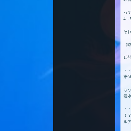
っ
4
そ
（
1
・
東
も
着
・
！
ル