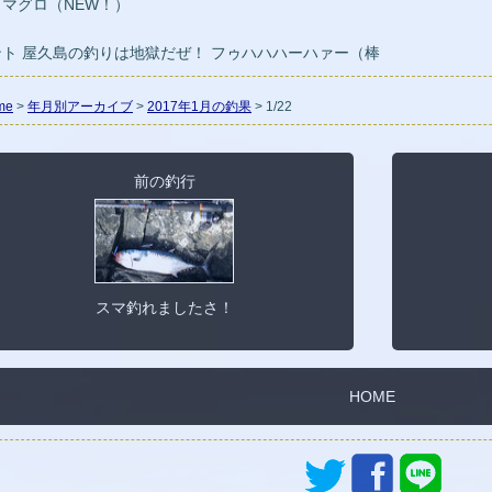
．マグロ（NEW！）
ント 屋久島の釣りは地獄だぜ！ フゥハハハーハァー（棒
me
>
年月別アーカイブ
>
2017年1月の釣果
> 1/22
前の釣行
スマ釣れましたさ！
HOME