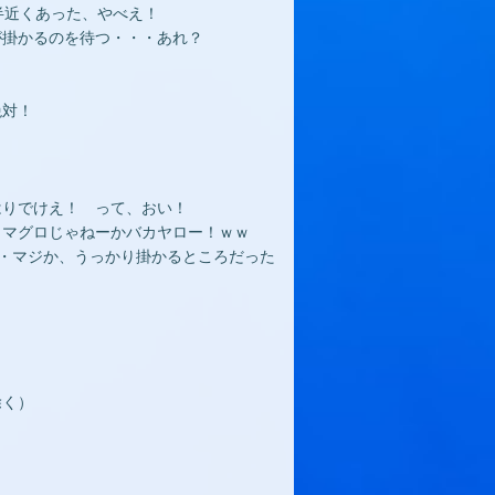
半近くあった、やべえ！
が掛かるのを待つ・・・あれ？
絶対！
はりでけえ！ って、おい！
もマグロじゃねーかバカヤロー！ｗｗ
・マジか、うっかり掛かるところだった
除く）