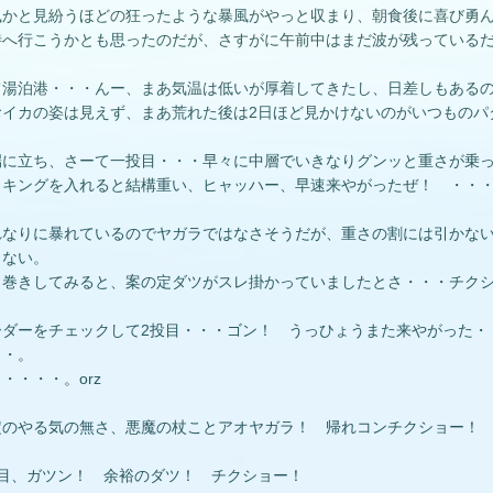
風かと見紛うほどの狂ったような暴風がやっと収まり、朝食後に喜び勇
待へ行こうかとも思ったのだが、さすがに午前中はまだ波が残っている
て湯泊港・・・んー、まあ気温は低いが厚着してきたし、日差しもある
おイカの姿は見えず、まあ荒れた後は2日ほど見かけないのがいつものパ
端に立ち、さーて一投目・・・早々に中層でいきなりグンッと重さが乗
ッキングを入れると結構重い、ヒャッハー、早速来やがったぜ！ ・・
れなりに暴れているのでヤガラではなさそうだが、重さの割には引かな
しない。
き巻きしてみると、案の定ダツがスレ掛かっていましたとさ・・・チク
ーダーをチェックして2投目・・・ゴン！ うっひょうまた来やがった・
・・。
・・・・。orz
定のやる気の無さ、悪魔の杖ことアオヤガラ！ 帰れコンチクショー！
投目、ガツン！ 余裕のダツ！ チクショー！