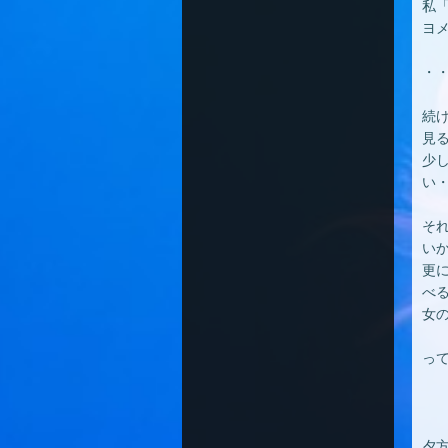
私
ヨ
・
続
見
少
い
そ
い
更
べ
女
っ
夕