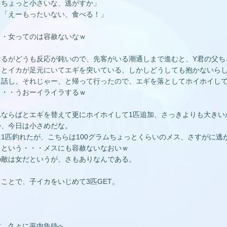
「ちょっと小さいな、逃がすか」
メ「えーもったいない、食べる！」
・・女ってのは容赦ないなｗ
けるがどうも反応が鈍いので、先客がいる潮通しまで進むと、Y君の父ち
るとイカが足元にいてエギを突いている、しかしどうしても抱かないら
し話し、それじゃー、と帰って行ったので、エギを落としてホイホイし
・・・うおーイライラするｗ
れならばとエギを替えて更にホイホイして1匹追加、さっきよりも大きい
か、今日は小さめだな。
に1匹釣れたが、こちらは100グラムちょっとくらいのメス、さすがに
るという・・・メスにも容赦ないなおいｗ
の敵は女だというが、さもありなんである。
てことで、子イカをいじめて3匹GET。
方、久々に平内魚待へ。