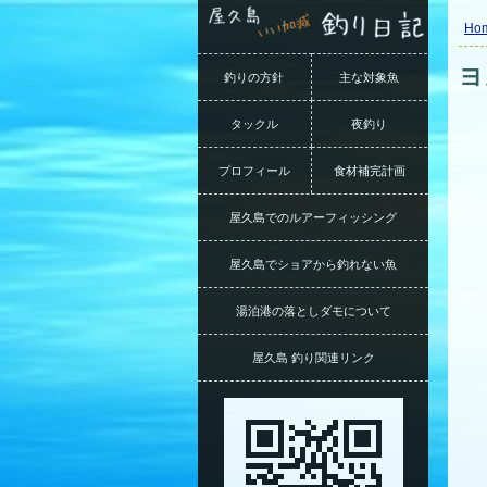
Ho
ヨ
釣りの方針
主な対象魚
タックル
夜釣り
プロフィール
食材補完計画
屋久島でのルアーフィッシング
屋久島でショアから釣れない魚
湯泊港の落としダモについて
屋久島 釣り関連リンク