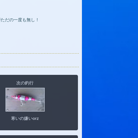
がただの一度も無し！
次の釣行
寒いの嫌いorz