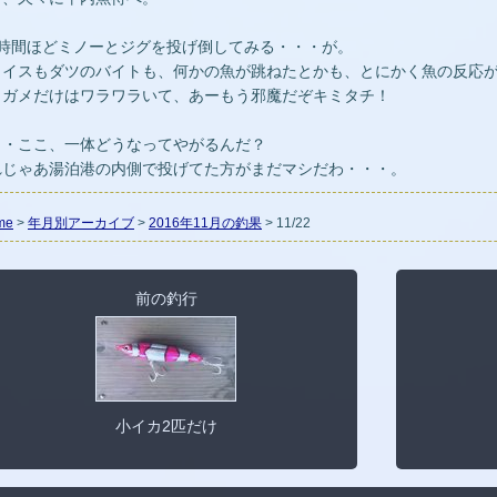
1時間ほどミノーとジグを投げ倒してみる・・・が。
ェイスもダツのバイトも、何かの魚が跳ねたとかも、とにかく魚の反応
ミガメだけはワラワラいて、あーもう邪魔だぞキミタチ！
・・ここ、一体どうなってやがるんだ？
れじゃあ湯泊港の内側で投げてた方がまだマシだわ・・・。
me
>
年月別アーカイブ
>
2016年11月の釣果
> 11/22
前の釣行
小イカ2匹だけ