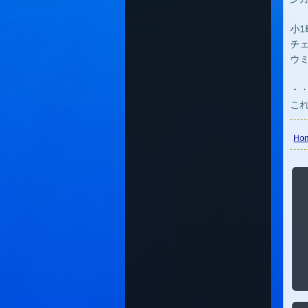
小
チ
ウ
・
こ
Ho