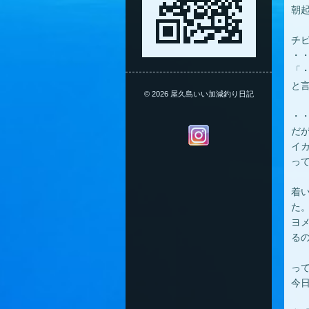
朝
チ
・
「
と言
© 2026 屋久島いい加減釣り日記
・
だ
イ
っ
着
た
ヨ
る
っ
今