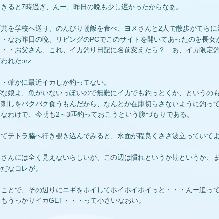
起きると7時過ぎ、んー、昨日の晩も少し遅かったからなあ。
ビ共を学校へ送り、のんびり朝飯を食べ、ヨメさんと2人で散歩がてらに
・・なお昨日の晩、リビングのPCでこのサイトを開いてあったのを長女
・・・お父さん、これ、イカ釣り日記に名前変えたら？ あ、イカ限定
われたorz
・・確かに最近イカしか釣ってない。
がな娘よ、魚がいないっぽいので無難にイカでも釣っとくか、というの
カ刺しをバクバク食うもんだから、なんとか在庫切らさないように釣っ
てなわけで、今朝も2～3匹釣っておこうという腹づもりである。
いてテトラ脇へ行き覗き込んでみると、水面が程良くさざ波立っていて
。
メさんには全く見えないらしいが、この辺は慣れというか勘というか、
のだなコレが。
てことで、その辺りにエギをポイしてホイホイホイっと・・・んー追っ
日もうっかりイカGET・・・って小さいなおい。