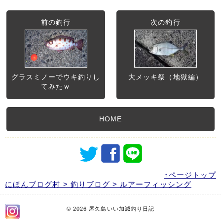
前の釣行
次の釣行
グラスミノーでウキ釣りし
大メッキ祭（地獄編）
てみたｗ
HOME
↑ページトップ
にほんブログ村 > 釣りブログ > ルアーフィッシング
© 2026 屋久島いい加減釣り日記