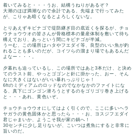
着いてみると・・・うお、結構うねりがあるぞ？
大潮のほぼ満潮なので余計である、先端まで行ってみた
が、こりゃあ暗くなるとよろしくないな。
とりあえずキビナゴで堤防継ぎ目の底近くを探るが、チョ
ウチョウウオの皆さんが骨格標本の量産体制を敷いて待ち
構えており、あっという間にキビナゴが半減。
うーむ、この場所はハタやフエダイ等、良型のいい魚が釣
れることも多いのだが、コイツらの溜まり場でもあるんだ
よなー・・・。
夕暮れも迫っているし、この場所ではあと3本だけ、と決め
てのラスト前、やっとゴゴンと針に掛かった、おー、そん
なに大きくはないがいい暴れっぷりじゃ！
6ftのミディアムのロッドなのでなかなかのファイトにな
る、真下にゴンゴン潜ろうとするのをゴリゴリ巻き上げる
と・・・あれ、黄色いぞ。
チョウチョウウオにしてはよく引くので、ここに多いヘラ
ヤガラの黄色固体かと思ったら・・・お、ヨスジフエダイ
君じゃまいか、ようこそ我が家の鍋へ！
30センチに少し足りないが、こいつは煮魚にすると非常に
旨いのだ。