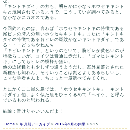
な。
「キントキダイ」の方も、明らかにかなりホウセキキント
キと混同されているようで、こうしていざ調べてみると、
なかなかにカオスである。
今回釣れたのは、言わば「ホウセキキントキの特徴である
尾ビレの湾入の無いホウセキキントキ」または「キントキ
ダイの特徴である各ヒレの斑紋がないキントキダイ」であ
る・・・どっちやねんｗ
「キビレキントキ」というのもいて、胸ビレが黄色いのが
特徴らしいが、コイツは普通に赤だし、「ゴマヒレキント
キ」にしてもヒレの模様が無い。
他の近縁種とも少しずつ違うようだし、案外見落とされた
新種かも知れん、そういうことは割とよくあるらしいし、
ヒマな学者さんよ、ちょっと一度調べてみてくれ。
とにかくここ屋久島では、「ホウセキキントキ」「キント
キダイ」他、よく似た魚をひっくるめて「ヘイケ」と呼ん
でいるものと思われる。
結論：旨けりゃいいんだよ！
Home
>
年月別アーカイブ
>
2016年9月の釣果
> 9/15