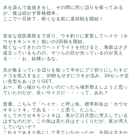
水を汲んで血抜きをし、その間に同じ辺りを探ってみる
が、後は続かず骨格標本。
ここで一旦終了、暗くなる前に退却戦を開始！
安全な堤防基部まで戻り、ウキ釣りに変更してヘイケ（ホ
ウセキキントキ）狙いの2回戦を開始。
暗くなってきたのでヘッドライトを付けると、海面はさざ
波立っているものの、ヤツらの目が光っているのが見え
る・・・お、結構いるな。
光が集まっている辺りを狙って半分にブツ切りにしたキビ
ナゴを投入すると、30秒もせずにウキが沈み、30センチ近
い良型をあっさりGET。
おー、初っ端から小さいのだったら場所替えしようと思っ
ていたのだが、良いサイズだ・・・って、あれ？
普通、こちらで「ヘイケ」と呼ぶ魚、標準和名は「ホウセ
キキントキ」である・・・と思う。たぶん。
そしてホウセキキントキは、尾が三日月型に湾入している
はずなのだが、この魚は見た目はそっくりだが、尾が湾入
していないぞ？
これまであまり気にして見ていなかったが、今回は大きか