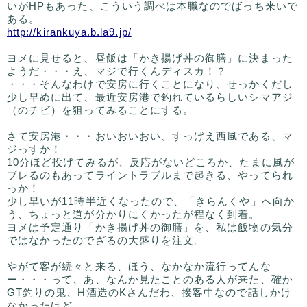
いがHPもあった、こういう調べは本職なのでばっち来いで
ある。
http://kirankuya.b.la9.jp/
ヨメに見せると、昼飯は「かき揚げ丼の御膳」に決まった
ようだ・・・え、マジで行くんディスカ！？
・・・そんなわけで安房に行くことになり、せっかくだし
少し早めに出て、最近安房港で釣れているらしいシマアジ
（のチビ）を狙ってみることにする。
さて安房港・・・おいおいおい、すっげえ西風である、マ
ジっすか！
10分ほど投げてみるが、反応がないどころか、たまに風が
ブレるのもあってライントラブルまで起きる、やってられ
っか！
少し早いが11時半近くなったので、「きらんくや」へ向か
う、ちょっと道が分かりにくかったが程なく到着。
ヨメは予定通り「かき揚げ丼の御膳」を、私は飯物の気分
ではなかったのでざるの大盛りを注文。
やがて客が続々と来る、ほう、なかなか流行ってんな
ー・・・って、あ、なんか見たことのある人が来た、確か
GT釣りの鬼、H酒造のKさんだわ、接客中なので話しかけ
なかったけど。