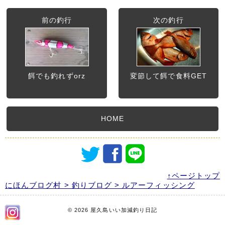
前の釣行
次の釣行
餌でも釣れずorz
変節して餌で食料GET
HOME
↑ページトップ
にほんブログ村 > 釣りブログ > ルアーフィッシング
© 2026 屋久島いい加減釣り日記