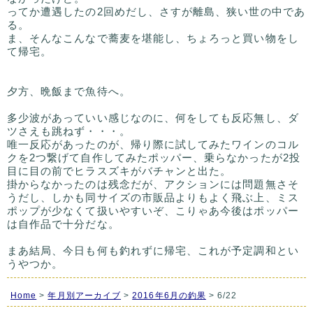
ってか遭遇したの2回めだし、さすが離島、狭い世の中であ
る。
ま、そんなこんなで蕎麦を堪能し、ちょろっと買い物をし
て帰宅。
夕方、晩飯まで魚待へ。
多少波があっていい感じなのに、何をしても反応無し、ダ
ツさえも跳ねず・・・。
唯一反応があったのが、帰り際に試してみたワインのコル
クを2つ繋げて自作してみたポッパー、乗らなかったが2投
目に目の前でヒラスズキがバチャンと出た。
掛からなかったのは残念だが、アクションには問題無さそ
うだし、しかも同サイズの市販品よりもよく飛ぶ上、ミス
ポップが少なくて扱いやすいぞ、こりゃあ今後はポッパー
は自作品で十分だな。
まあ結局、今日も何も釣れずに帰宅、これが予定調和とい
うやつか。
Home
>
年月別アーカイブ
>
2016年6月の釣果
> 6/22