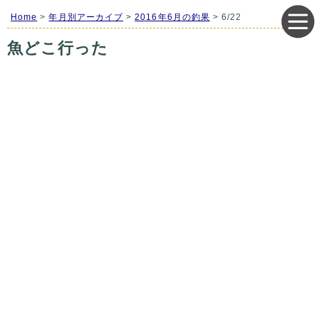
Home
>
年月別アーカイブ
>
2016年6月の釣果
> 6/22
魚どこ行った