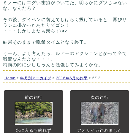
ミノーにはエグい歯痕がついてた、明らかにダツじゃない
な、なんだろ？
その後、ダイペンに替えてしばらく投げていると、再びサ
ラシに掛かったあたりでゴン！
・・・しかしまたも乗らずorz
結局そのままで晩飯タイムとなり終了。
うーん、よく考えたら、ルアーのアクションとかって全て
我流なんだよな・・・。
梅雨の間に少しちゃんと勉強してみようかな。
Home
>
年月別アーカイブ
>
2016年6月の釣果
> 6/13
前の釣行
次の釣行
水に入るも釣れず
アオリイカ釣れました