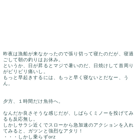
昨夜は漁船が来なかったので張り切って寝たのだが、寝過
ごして朝の釣りはお休み。
というか、日が昇るとマジで暑いのだ、日焼けして首周り
がピリピリ痛いし。
もっと早起きするには、もっと早く寝ないとだなー、う
ん。
夕方、１時間だけ魚待へ。
なんだか良さそうな感じだが、しばらくミノーを投げてみ
るも反応無し。
しかしサラシ近くでスローから急加速のアクションを入れ
てみると、ガツンと強烈なアタリ！
・・・しかし乗らずorz